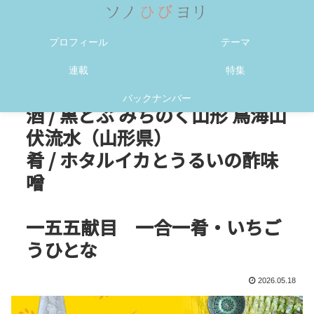
メニュー
検索
プロフィール
テーマ
連載
特集
バックナンバー
酒 / 黒どぶ みちのく山形 鳥海山
伏流水（山形県）
肴 / ホタルイカとうるいの酢味
噌
一五五献目 一合一肴・いちご
うひとな
2026.05.18