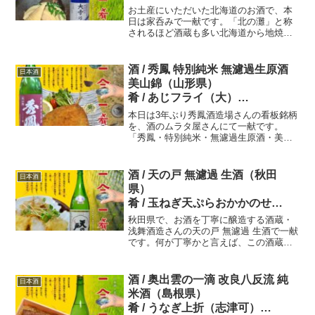
一二九献目 一合一肴・いちごう
お土産にいただいた北海道のお酒で、本
ひとな
日は家呑みで一献です。「北の灘」と称
されるほど酒蔵も多い北海道から地焼酎
として紫蘇焼酎「鍛高譚」を全国にヒッ
トさせた超大手「合同酒精」さんの「特
別純米・大雪乃蔵」です。肴には春の麗
酒 / 秀鳳 特別純米 無濾過生原酒
日本酒
～♪を感じさせてくれる「竹の子煮」で
美山錦（山形県）
す。
肴 / あじフライ（大）
本日は3年ぶり秀鳳酒造場さんの看板銘柄
一五一献目 一合一肴・いちごう
を、酒のムラタ屋さんにて一献です。
「秀鳳・特別純米・無濾過生原酒・美山
ひとな
錦」の味わいといえば、一口含めばパン
チ力の凄さ！ さすが無濾過生原酒と思
わせて、次には米の旨味がしっかり押し
酒 / 天の戸 無濾過 生酒（秋田
日本酒
寄せる～。バランスが良いお酒です。
県）
肴 / 玉ねぎ天ぷらおかかのせ
秋田県で、お酒を丁寧に醸造する酒蔵・
一三五献目 一合一肴・いちごう
浅舞酒造さんの天の戸 無濾過 生酒で一献
です。何が丁寧かと言えば、この酒蔵で
ひとな
は「全量古式槽しぼり」と呼ばれ、氷点
下の温度で行うこの手作業で「一滴」の
ために時間をかけしぼっているのです。
酒 / 奥出雲の一滴 改良八反流 純
日本酒
その上、一年に一度だけ楽しめる限定の
米酒（島根県）
生酒です。
肴 / うなぎ上折（志津可）