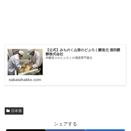
【公式】みちのく山形のどぶろく醸造元 酒田醗
酵株式会社
吟醸造りのどぶろくの濁酒専門蔵元
sakatahakko.com
日本酒
シェアする