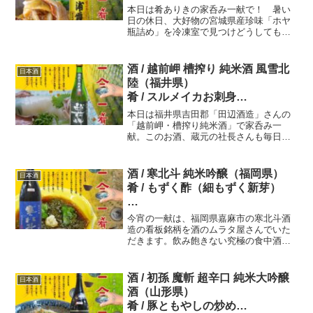
本日は肴ありきの家呑み一献で！ 暑い
一三七献目 一合一肴・いちごう
日の休日、大好物の宮城県産珍味「ホヤ
瓶詰め」を冷凍室で見つけどうしても呑
ひとな
みたくなった～、ワガママを言えば宮城
県の酒を！すぐに日本酒が揃っている酒
屋さんに向かい、浦霞を購入！燗酒にす
酒 / 越前岬 槽搾り 純米酒 風雪北
日本酒
ると旨さ倍増！ 炊きたてご飯の様なふ
陸（福井県）
くよかさ。
肴 / スルメイカお刺身
本日は福井県吉田郡「田辺酒造」さんの
一三九献目 一合一肴・いちごう
「越前岬・槽搾り純米酒」で家呑み一
献。このお酒、蔵元の社長さんも毎日呑
ひとな
んでいると言われる「癒し系・純米酒」
らしい。ひと口呑めば、柔らかさを感
じ、ゆっくりと広がる米の旨味～。合わ
酒 / 寒北斗 純米吟醸（福岡県）
日本酒
せた肴はスルメイカお刺身、一人で一パ
肴 / もずく酢（細もずく新芽）
イ！贅沢な家呑み。
一四六献目 一合一肴・いちごう
今宵の一献は、福岡県嘉麻市の寒北斗酒
ひとな
造の看板銘柄を酒のムラタ屋さんでいた
だきます。飲み飽きない究極の食中酒、
また「世界に誇れる福岡の酒を」を合言
葉のお酒です！その味わいは、少し熟成
した果物のような吟醸香、これは低温長
酒 / 初孫 魔斬 超辛口 純米大吟醸
日本酒
期の込みで生まれた香りです。
酒（山形県）
肴 / 豚ともやしの炒め