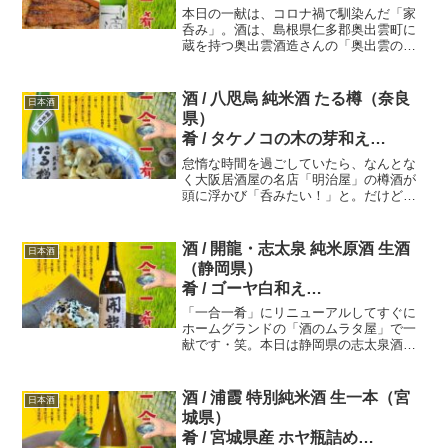
本日の一献は、コロナ禍で馴染んだ「家
一一三献目 一合一肴・いちごう
呑み」。酒は、島根県仁多郡奥出雲町に
蔵を持つ奥出雲酒造さんの「奥出雲の一
ひとな
滴・改良八反流・純米酒」。創業は、平
（旧・おれが むらた
成16年と比較的新しい酒蔵なのだけれ
だ！）
ど、一度、消えてしまった酒米「改良八
酒 / 八咫烏 純米酒 たる樽（奈良
日本酒
反流」を地元農家と連携して栽培させ復
県）
活させたのですよ。
肴 / タケノコの木の芽和え
怠惰な時間を過ごしていたら、なんとな
一五八献目一合一肴・いちごうひ
く大阪居酒屋の名店「明治屋」の樽酒が
頭に浮かび「呑みたい！」と。だけど
とな
「明治屋」に行くのは面倒臭い（笑）。
近くの酒屋に走ることにし「八咫烏・純
米酒・たる樽」を購入！あわす肴は春の
酒 / 開龍・志太泉 純米原酒 生酒
日本酒
名残りを感じる「タケノコの木の芽和
（静岡県）
え」
肴 / ゴーヤ白和え
「一合一肴」にリニューアルしてすぐに
一一〇献目 一合一肴・いちごう
ホームグランドの「酒のムラタ屋」で一
献です・笑。本日は静岡県の志太泉酒造
ひとな
さんの「開龍・志太泉 朝比奈山田錦 純米
（旧・おれが むらた
原酒 生酒」です。香りは控えめ、味わい
だ！）
は原酒らしい濃厚さがあり力強さを感じ
酒 / 浦霞 特別純米酒 生一本（宮
日本酒
る、だけど角がなく「スルり～」と呑ん
城県）
でしまう旨酒ですよ。
肴 / 宮城県産 ホヤ瓶詰め