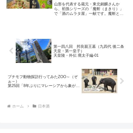
山形を代表する蔵元・東北銘醸さんか
一四〇献目 一合一肴・いちごう
ら、初孫シリーズの「魔斬（まきり）」
で「酒のムラタ屋」一献です。魔斬とは
ひとな
切れ味の鋭い小刀ことで、その名通りの
酒質は辛口で、研ぎ澄まされた刃のよう
切れ味が凄いお酒。キレのある「魔斬」
には、味の濃い肴で豚ともやしの炒めを
頂いた。
第一四八回 邦良親王墓（九四代 後二条
天皇・第一皇子）
天皇陵・外伝 廃太子編-01
プチモフ動物探訪行ってみたZOO～（ぞ
ぉ～）
第25回「8年ぶりにマレーシアから象がや
ってきた！」
天王寺動物園（大阪府大阪市）
ホーム
日本酒