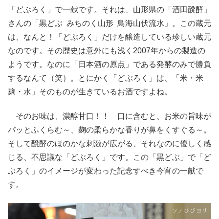
「どぶろく」で一献です。それは、山形県の「酒田醗酵」
さんの「黒どぶ みちのく山形 鳥海山伏流水」。この蔵元
は、なんと！「どぶろく」だけを醸造している珍しい蔵元
なのです。その歴史は意外にも浅く2007年からの製造の
ようです。なのに「日本酒の原点」である発酵のみで勝負
するなんて（笑）。とにかく「どぶろく」は、「米・米
麹・水」そのものが生きているお酒ですよね。
そのお味は、濃醇甘口！！ 口に含むと、お米の旨味が
パッとふくらむ～、麹の柔らかな香りが鼻をくすぐる～。
そして醗酵のほのかな刺激が広がる、それなのに優しく感
じる、不思議な「どぶろく」です。この「黒どぶ」で「ど
ぶろく」のイメージが変わった記念すべき今宵の一献で
す。