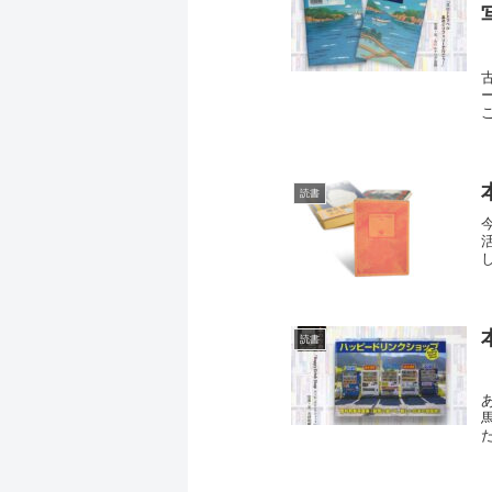
ートラベル 島
読書
読書