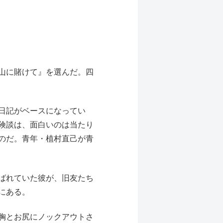
山に賭けて』を選んだ。四
日記がベースになってい
険談は、面白いのは当たり
のだ。青年・植村直己が青
ばれていた彼が、旧友たち
にある。
胸とお尻にノックアウトさ