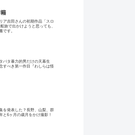
書籍
リア吉田さんの初期作品「スロ
書です。
タバタ暴力的男だけの天幕生
念すべき第一作目『わしらは怪
集を発表した？長野、山梨、群
3年と6ヶ月の歳月をかけ撮影！