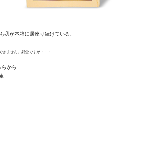
間も我が本箱に居座り続けている、
できません。残念ですが・・・
ちらから
庫