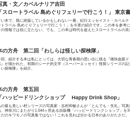
写真・文／カベルナリア吉田
「スロートラベル 島めぐりフェリーで行こう！」 東京
古い本で、既に絶版しているかもしれない一冊。紀行エッセイスト・カベルナ
めぐりフェリーで行こう！」を今更の紹介です。この本を参考に船旅で出かけようと思っても、
この情報では役に立たない、でも、この本は時代を超えたスロートラベルの良
本の方舟 第二回「わしらは怪しい探検隊」
今回、紹介する本は私にとっては、大切な青春期の思い出に残る『痛快血眼ド
活』が描かれた、初期のシーナ的文学（スーパーエッセイ）怪探シリーズの記
しい探検隊』を紹介。
本の方舟 第五回
「ハッピードリンクショップ Happy Drink Shop」
あの最も美しい村シリーズの写真家・吉村和敏さんが「とんでも・失礼」写真
馬、神奈川にまたがり1,044ヶ所ある自販機「ハッピードリンクショップ」を
ただのキワモノの写真集ではない！これを見れば分かる日本のありがたさだ。