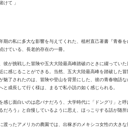
賭けて 」
期の私に多大な影響を与えてくれた、植村直己著書『青春を
続けている、長老的存在の一冊。
彼が挑戦した冒険や五大大陸最高峰踏破のときに綴っていた
近に感じることができる。当然、五大大陸最高峰を踏破した冒
が魅了されたのは、冒険や登山を背景にした、彼の青春物語な
へと成長して行く様は、まるで私小説の如く感じられる。
感じ面白いのは恋バナだろう、大学時代に「ドングリ」と呼
るだろう』と自慢しているように思え、ほっこりする話が随所
渡ったアメリカの農園では、出稼ぎのメキシコ女性の大きな