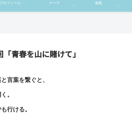
プロフィール
テーマ
連載
回「青春を山に賭けて」
葉と言葉を繋ぐと、
開く。
でも行ける。