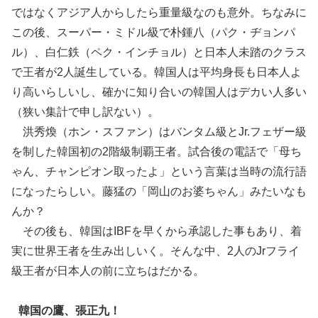
ではなくアジア人からしたら重量級なのも意外。ちなみに
この後、スーパー・ミドル級で朴鍾八（パク・ヂョンパ
ル）、白仁鉄（ペク・インチョル）と日本人未踏のクラス
で王者が2人誕生している。韓国人は平均身長も日本人よ
り高いらしいし、確かに知り合いの韓国人はデカい人多い
（狭い集計で申し訳ない）。
洪秀煥（ホン・スファン）はバンタム級とJr.フェザー級
を制した韓国初の2階級制覇王者。試合後の電話で「母ち
ゃん、チャンピオン取ったよ」という言葉は当時の流行語
になったらしい。藤猛の「岡山のお婆ちゃん」みたいなも
んか？
その後も、韓国はIBFを早くから承認した事もあり、着
実に世界王者を生み出しいく。そんな中、2人のJrフライ
級王者が日本人の前に立ちはだかる。
韓国の鷹、張正九！