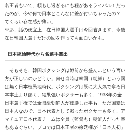
名王者もいて、頼もし過ぎるにも程があるライバル！だっ
たのが、今や何で日本とこんなに差が付いちゃったの？
てくらい存在感が薄い。
※あ、話の便宜上、在日韓国人選手は今回省きます。今後
在日韓国人選手だけの回を作っても面白いかも。
日本統治時代から名選手輩出
そもそも、韓国ボクシングは戦前から盛ん…という言い
方が正しいのかどうか。何せ当時は韓国（朝鮮）という国
は無く日本植民地時代。ボクシングは既に大人気で寧ろ日
本本土より熱く、結果強いボクサーも多く、1938年の全
日本選手権では全階級朝鮮人が優勝した事も。ただ国籍は
日本人なので、日本代表として戦ったボクサーも多く、ア
マチュア日本代表チームは全員（監督も）朝鮮人だった事
もあるぐらい。プロでは日本王者の徐廷権が「日本人初」