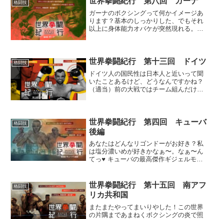
世界拳闘紀行 第八回 ガーナ
格闘技
いて語らせてもらえるかのう…。
ガーナのボクシングって何かイメージあ
ります？基本のしっかりした、でもそれ
以上に身体能力オバケが突然現れる。そ
んな感じでしょうかね。選手で言えばや
はりアズマー・ネルソンが最初に上がる
名前だと思います。「アフリカの野生
児」から「教授」へ。カッコイイ進化っ
世界拳闘紀行 第十三回 ドイツ
格闘技
すよね〜。
ドイツ人の国民性は日本人と近いって聞
いたことあるけど、どうなんですかね？
（適当）前の大戦ではチーム組んだけ
ど、気が合うからじゃなかろうけどね。
でも、真面目そう。工業国。んなイメー
ジはあるよねえ。そんなドイツの地味で
強いボクサーを取り上げてみまっす！
世界拳闘紀行 第四回 キューバ
格闘技
後編
あなたはどんなリゴンドーがお好き？私
は塩分濃いめが好きかなぁ〜。なぁ〜ん
てっ♥︎ キューバの最高傑作ギジェルモ・
リゴンドーとは？ 人か魔か神か？ 塩ボク
サー界のディオ・ブランドー？ 人は人を
映す鏡とするならば、あなたの目に映る
世界拳闘紀行 第十五回 南アフ
格闘技
リゴがあなた自身なの。
リカ共和国
またまたやってまいりやした！この世界
の片隅まであまねくボクシングの炎で照