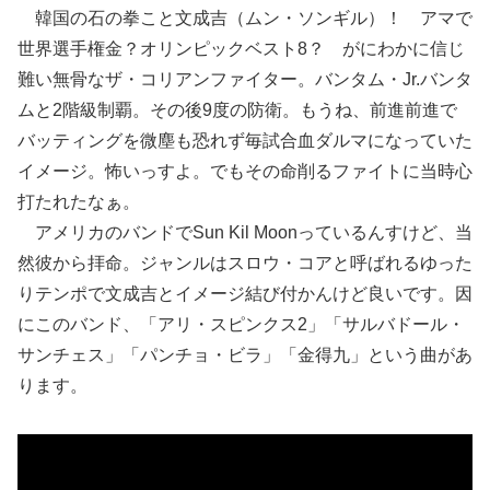
韓国の石の拳こと文成吉（ムン・ソンギル）！ アマで
世界選手権金？オリンピックベスト8？ がにわかに信じ
難い無骨なザ・コリアンファイター。バンタム・Jr.バンタ
ムと2階級制覇。その後9度の防衛。もうね、前進前進で
バッティングを微塵も恐れず毎試合血ダルマになっていた
イメージ。怖いっすよ。でもその命削るファイトに当時心
打たれたなぁ。
アメリカのバンドでSun Kil Moonっているんすけど、当
然彼から拝命。ジャンルはスロウ・コアと呼ばれるゆった
りテンポで文成吉とイメージ結び付かんけど良いです。因
にこのバンド、「アリ・スピンクス2」「サルバドール・
サンチェス」「パンチョ・ビラ」「金得九」という曲があ
ります。