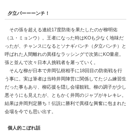
夕立パーーーンチ！
その張を超える連続17度防衛を果たしたのが柳明佑
（ユ・ミョンウ）。王者になった時はKOも少なく地味だ
ったが、チャンスになるとソナギパンチ（夕立パンチ）と
呼ばれた人間離れの異様なラッシングで次第にKO量産。
張と並んで次々日本人挑戦者を屠っていく。
そんな柳が日本で井岡弘樹相手に18回目の防衛戦を行
う事に。実は筆者は当時井岡陣営に関係してたジム練習生
だった事もあり、柳応援を隠し会場観戦。柳の調子が少し
悪そうにも見えたが、ともかく井岡のジャブがキレキレ。
結果は井岡判定勝ち！伝説に勝利で異様な興奮に包まれた
会場を今でも思い出す。
個人的こぼれ話