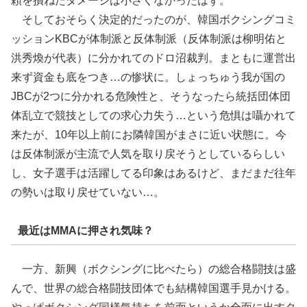
頼を損ねたダメージは小さくなかったはず。
そしておそらく決定的だったのが、韓国ボクシングコミ
ッションKBCが体制派と反体制派（反体制派は柳明佑と
洪秀煥が代表）に分かれてのドロ沼裁判。まともに運営出
来ず資金も底をつき…の惨状に。しょっちゅう我が国の
JBCが2つに分かれる危険性と、そうなったら統括団体団
体乱立で競技としての求心力失う…という危惧は囁かれて
来たが、10年以上前にお隣韓国がまさに近い状態に。今
は反体制派が主流で人気を取り戻そうとしているらしい
し、女子選手は活躍してる印象はあるけど、まだまだ往年
の勢いは取り戻せていない…。
最近はMMAに押され気味？
一方、新興（ボクシングに比べたら）の総合格闘技は盛
んで、世界の総合格闘技団体でも結構韓国選手見かける。