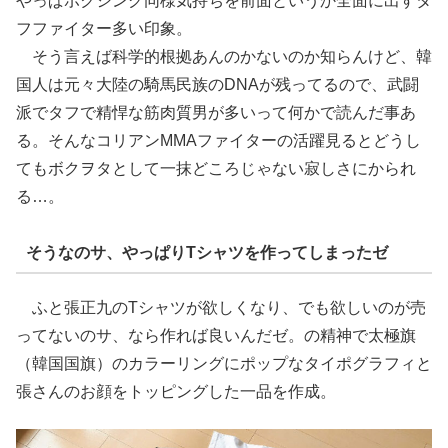
やっぱボクシング同様気持ちを前面というか全面に出すタ
フファイター多い印象。
そう言えば科学的根拠あんのかないのか知らんけど、韓
国人は元々大陸の騎馬民族のDNAが残ってるので、武闘
派でタフで精悍な筋肉質男が多いって何かで読んだ事あ
る。そんなコリアンMMAファイターの活躍見るとどうし
てもボクヲタとして一抹どころじゃない寂しさにかられ
る…。
そうなのサ、やっぱりTシャツを作ってしまったゼ
ふと張正九のTシャツが欲しくなり、でも欲しいのが売
ってないのサ、なら作れば良いんだゼ。の精神で太極旗
（韓国国旗）のカラーリングにポップなタイポグラフィと
張さんのお顔をトッピングした一品を作成。