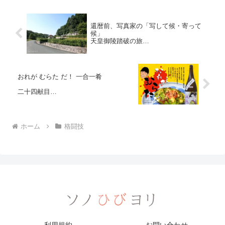
還暦前、写真家の「写して候・寄って
候」
天皇御陵踏破の旅
第三一回 白鳳・奈良時代 四四代 元正天
皇陵
おれが むらた だ！ 一合一肴
二十四献目
酒 / 遊穂 生もと純米 玉栄（石川県）
肴 / シルクアボガドのグラタン
ホーム
格闘技