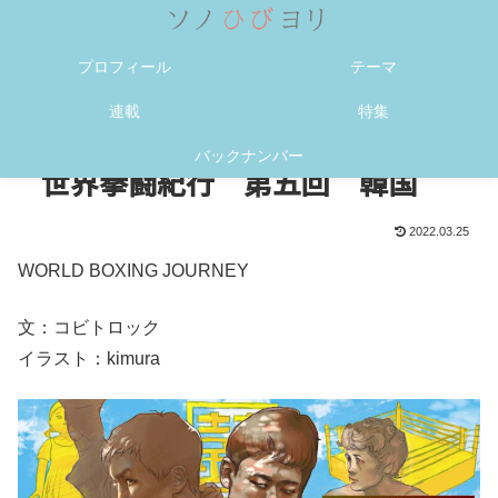
メニュー
検索
プロフィール
テーマ
連載
特集
バックナンバー
世界拳闘紀行 第五回 韓国
2022.03.25
WORLD BOXING JOURNEY
文：コビトロック
イラスト：kimura