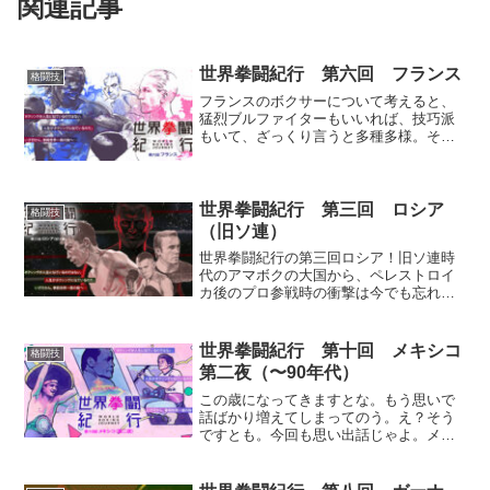
関連記事
世界拳闘紀行 第六回 フランス
格闘技
フランスのボクサーについて考えると、
猛烈ブルファイターもいいれば、技巧派
もいて、ざっくり言うと多種多様。そこ
がこの国の魅力であり強さなんだと思い
ます。いにしえのジョルジュ・カルパン
チェから現在のヘビー級の星トニー・ト
カにいたるまでずっとそう。
世界拳闘紀行 第三回 ロシア
格闘技
（旧ソ連）
世界拳闘紀行の第三回ロシア！旧ソ連時
代のアマボクの大国から、ペレストロイ
カ後のプロ参戦時の衝撃は今でも忘れら
んねえよ！てな訳で、今回も好き勝手気
ままに個人的に印象に残ったユーリやコ
バレフなどの選手をダラダラ書き綴って
世界拳闘紀行 第十回 メキシコ
格闘技
やりましたよんっ！んあ〜！
第二夜（〜90年代）
この歳になってきますとな。もう思いで
話ばかり増えてしまってのう。え？そう
ですとも。今回も思い出話じゃよ。メシ
キコ第二夜じゃ。サンチェスに始まっ
て、フリオ・セサール・チャベス、ダニ
エル・サラゴサにリカルド・ロペスにつ