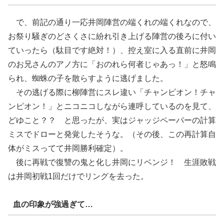
で、前記の通り一応井岡陣営の端くれの端くれなので、
お祭り騒ぎのどさくさに紛れ引き上げる陣営の後ろに付い
ていったら（駄目です絶対！）、控え室に入る直前に井岡
のお兄さんのアノ方に「おのれら何者じゃあっ！」と怒鳴
られ、蜘蛛の子を散らすように逃げました。
その逃げる際に柳陣営にスレ違い「チャンピオン！チャ
ンピオン！」とニコニコしながら連呼しているのを見て、
どゆこと？？ と思ったが、実はジャッジペーパーの計算
ミスでドローと発覚したそうな。（その後、この再計算自
体がミスってて井岡勝利確定）。
後に再戦で復讐の鬼と化し井岡にリベンジ！ 生涯敗戦
は井岡初戦1回だけでリングを去った。
血の印象が強過ぎて…