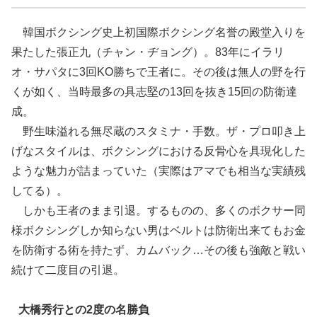
韓国ボクシング史上初国際ボクシング名誉の殿堂入りを
果たした張正九（チャン・ヂョング）。83年にイラリ
オ・サパタに3回KO勝ちで王者に。その後は無人の野を行
くが如く、当時最多の具志堅の13回を抜き15回の防衛達
成。
野生味溢れる無尽蔵のスタミナ・手数。ザ・プロ叩き上
げなスタイルは、ボクシングにおける反骨心を具現化した
ような魅力が詰まっていた（実際はアマでも相当な実績残
してる）。
しかも王者のまま引退。するものの、多くのボクサー同
様ボクシングしか知らない男はベルトは防衛出来てもお金
を防衛する術を持たず、カムバック…その後も強敵と戦い
続けて二度目の引退。
大橋秀行との2度の名勝負