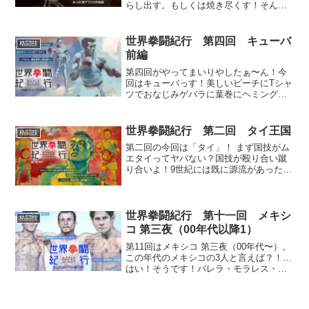
らし出す。もしくは焼き尽くす！そんな
世界拳闘紀行。それは共同幻想の夢！
罠！答えを探しにあっちこっちそっちの
300人委員会！それでええんかい！？ほ
世界拳闘紀行 第四回 キューバ
格闘技
ら、ボス落とせ〜！
前編
第四回がやってまいりやしたぁ〜ん！今
回はキューバっす！美しいビーチにTシャ
ツでおなじみゲバラに葉巻にヘミングウ
ェイッ！でもボクヲタ的にはキューバ＝
ボクシング！そんなキューバと言えばア
マボク激強国ですし、革命以前にはプロ
世界拳闘紀行 第二回 タイ王国
格闘技
王者も個性的な面々多しですわよ。
第二回の今回は「タイ」！ まず国技がム
エタイってヤバない？国技が殴り合い蹴
り合いよ！9世紀には既に源流があったと
言われているムエタイ、そして現地では
ボクシングは国際式と呼ばれる。つまり
国際式のムエタイがボクシングなのだ。
世界拳闘紀行 第十一回 メキシ
格闘技
コ 第三夜（00年代以降1）
第11回はメキシコ 第三夜（00年代〜）。
この年代のメキシコの3人と言えば？！…
はい！そうです！バレラ・モラレス・マ
ルケス！ここ試験に出るからな！