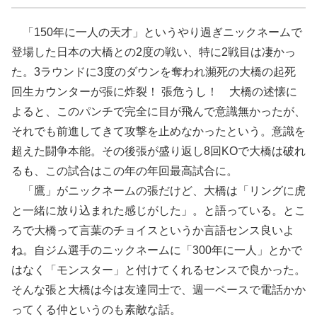
「150年に一人の天才」というやり過ぎニックネームで
登場した日本の大橋との2度の戦い、特に2戦目は凄かっ
た。3ラウンドに3度のダウンを奪われ瀕死の大橋の起死
回生カウンターが張に炸裂！ 張危うし！ 大橋の述懐に
よると、このパンチで完全に目が飛んで意識無かったが、
それでも前進してきて攻撃を止めなかったという。意識を
超えた闘争本能。その後張が盛り返し8回KOで大橋は破れ
るも、この試合はこの年の年回最高試合に。
「鷹」がニックネームの張だけど、大橋は「リングに虎
と一緒に放り込まれた感じがした」。と語っている。とこ
ろで大橋って言葉のチョイスというか言語センス良いよ
ね。自ジム選手のニックネームに「300年に一人」とかで
はなく「モンスター」と付けてくれるセンスで良かった。
そんな張と大橋は今は友達同士で、週一ペースで電話かか
ってくる仲というのも素敵な話。