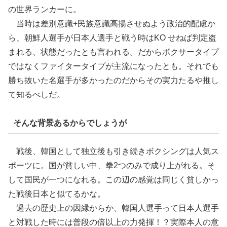
の世界ランカーに。
当時は差別意識+民族意識高揚させぬよう政治的配慮か
ら、朝鮮人選手が日本人選手と戦う時はKO せねば判定盗
まれる、状態だったとも言われる。だからボクサータイプ
ではなくファイタータイプが主流になったとも。それでも
勝ち抜いた名選手が多かったのだからその実力たるや推し
て知るべしだ。
そんな背景あるからでしょうが
戦後、韓国として独立後も引き続きボクシングは人気ス
ポーツに。国が貧しい中、拳2つのみで成り上がれる。そ
して国民が一つになれる。この辺の感覚は同じく貧しかっ
た戦後日本と似てるかな。
過去の歴史上の因縁からか、韓国人選手って日本人選手
と対戦した時には普段の倍以上の力発揮！？実際本人の意