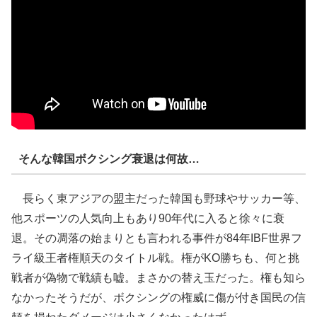
そんな韓国ボクシング衰退は何故…
長らく東アジアの盟主だった韓国も野球やサッカー等、
他スポーツの人気向上もあり90年代に入ると徐々に衰
退。その凋落の始まりとも言われる事件が84年IBF世界フ
ライ級王者権順天のタイトル戦。権がKO勝ちも、何と挑
戦者が偽物で戦績も嘘。まさかの替え玉だった。権も知ら
なかったそうだが、ボクシングの権威に傷が付き国民の信