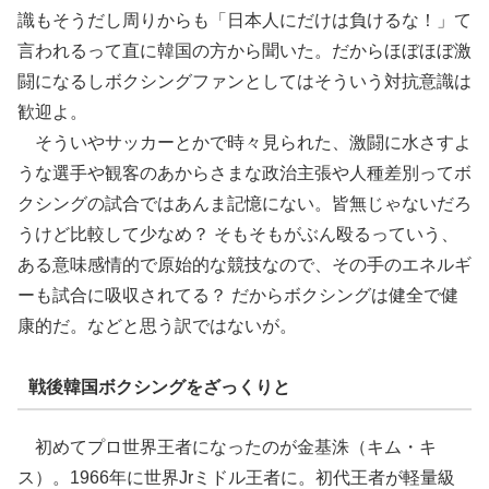
識もそうだし周りからも「日本人にだけは負けるな！」て
言われるって直に韓国の方から聞いた。だからほぼほぼ激
闘になるしボクシングファンとしてはそういう対抗意識は
歓迎よ。
そういやサッカーとかで時々見られた、激闘に水さすよ
うな選手や観客のあからさまな政治主張や人種差別ってボ
クシングの試合ではあんま記憶にない。皆無じゃないだろ
うけど比較して少なめ？ そもそもがぶん殴るっていう、
ある意味感情的で原始的な競技なので、その手のエネルギ
ーも試合に吸収されてる？ だからボクシングは健全で健
康的だ。などと思う訳ではないが。
戦後韓国ボクシングをざっくりと
初めてプロ世界王者になったのが金基洙（キム・キ
ス）。1966年に世界Jrミドル王者に。初代王者が軽量級