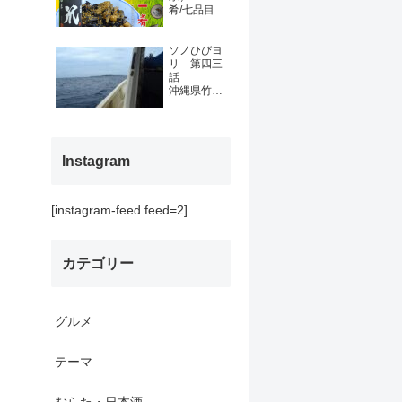
肴/七品目ひ
ノ」
じき煮物
ソノひびヨ
一六一献
リ 第四三
目 一合一
話
肴・いちご
沖縄県竹富
うひとな
町・西表島
Vol.20 記念
企画 ソノ
ひびヨリ×
やいま道行
Instagram
『リベン
ジ！ 冬の
西表島。』
[instagram-feed feed=2]
＜その3＞
カテゴリー
グルメ
テーマ
むらた・日本酒