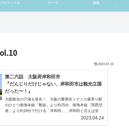
プロフィール
テーマ
連載
l.10
2023.07.10
第二六話 大阪府岸和田市
『だんじりだけじゃない、岸和田市は観光立国
だった〜！』
大阪観光の穴場を発見！ 大阪の繁華街ミナミの最寄り駅
のひとつ南海本線「難波」より約25分、南海本線「関西空
港」より約18分で行ける「岸和田」。岸和田と言えば全国
的に「だんじり」が有名だけど、それだけではなかっ
2023.04.24
た・・・！ ホスピタリィな町「岸和田」を小旅行〜。