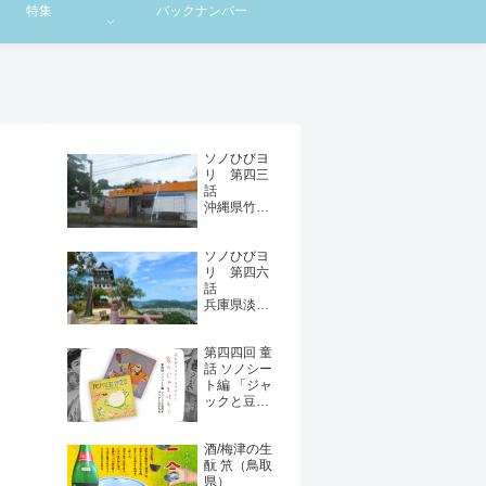
特集
バックナンバー
ソノひびヨ
リ 第四三
話
沖縄県竹富
町・西表島
Vol.20 記念
ソノひびヨ
企画 ソノ
リ 第四六
ひびヨリ×
話
やいま道行
兵庫県淡路
『リベン
島・洲本
ジ！ 冬の
『大阪最南
西表島。』
第四四回 童
端の町から
＜最終回
話 ソノシー
淡路島・洲
＞
ト編 「ジャ
本をつなぐ
ックと豆の
深日洲本ラ
木」その他
イナーに乗
昭和ガラク
船』
酒/梅津の生
タノスタル
＜前編＞
酛 笊（鳥取
ジー「家の
県）
じゃまけモ