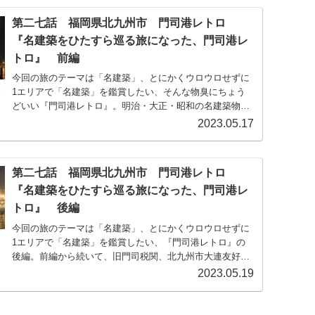
第二七話 福岡県北九州市 門司港レトロ
『名建築をひたすら巡る旅になった、門司港レ
トロ』 前編
今回の旅のテーマは「名建築」、とにかくウロウロせずに
1エリアで「名建築」を鑑賞したい、そんな物臭にちょう
どいい『門司港レトロ』。明治・大正・昭和の名建築物を
残す観光スポット、そんな港街を歩いてみた。門司港駅か
2023.05.17
ら旧門司三井倶楽部、旧大阪商船、少し休憩に九州鉄道記
念館へ。
第二七話 福岡県北九州市 門司港レトロ
『名建築をひたすら巡る旅になった、門司港レ
トロ』 後編
今回の旅のテーマは「名建築」、とにかくウロウロせずに
1エリアで「名建築」を鑑賞したい、『門司港レトロ』の
後編。前編から続いて、旧門司税関、北九州市大連友好記
念館、門司港レトロを俯瞰で見れる門司港レトロ展望室。
2023.05.19
展望室を降り、門司港レトロのアトラクション！「ブルー
ウィングもじ」へ。