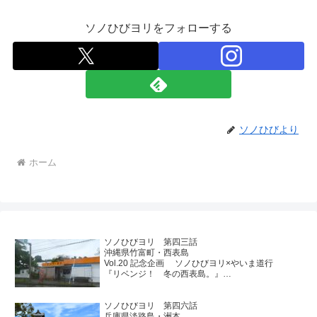
ソノひびヨリをフォローする
ソノひびより
ホーム
ソノひびヨリ 第四三話
沖縄県竹富町・西表島
Vol.20 記念企画 ソノひびヨリ×やいま道行
『リベンジ！ 冬の西表島。』
＜最終回＞
ソノひびヨリ 第四六話
兵庫県淡路島・洲本