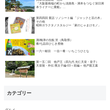
『大阪最南端の町から淡路島・洲本をつなぐ深日洲
本ライナーに乗船』
＜前編＞
第四四回 童話 ソノシート編 「ジャックと豆の木」
その他
昭和ガラクタノスタルジー「家のじゃまけモノ」
酒/梅津の生酛 笊（鳥取県）
肴/七品目ひじき煮物
一六一献目 一合一肴・いちごうひとな
第一五〇回 他戸王（四九代 光仁天皇・皇子）
天皇陵・外伝 廃太子編-03＜前編＞ 他戸親王墓
カテゴリー
グルメ