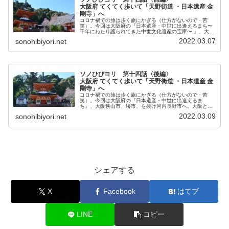
大阪府 てくてく歩いて「天野街道 ・日本遺産 金
剛寺」へ
コロナ禍での旅は歩く旅にかぎる（仕方がないので・苦
笑）。今回は大阪府の『日本遺産・中世に出逢えるまち〜
千年にわたり護られてきた中世文化遺産の宝庫〜 』、大阪
狭山市を始点として堺市、河内長野市に渡り続く『天野街
2022.03.07
sonohibiyori.net
道』歩く旅。最終ゴール『天野山金剛寺』を目指して歩く
前編。
ソノひびヨリ 第十四話〈後編〉
大阪府 てくてく歩いて「天野街道 ・日本遺産 金
剛寺」へ
コロナ禍での旅は歩く旅にかぎる（仕方がないので・苦
笑）。今回は大阪府の『日本遺産・中世に出逢えるま
ち』、大阪狭山市、堺市、を抜け河内長野市へ。大阪とは
思えない田園部を通る『天野街道』を歩く旅。最終ゴール
2022.03.09
sonohibiyori.net
『天野山金剛寺』を目指して約15キロを歩く後編。
シェアする
X
Facebook
はてブ
LINE
コピー