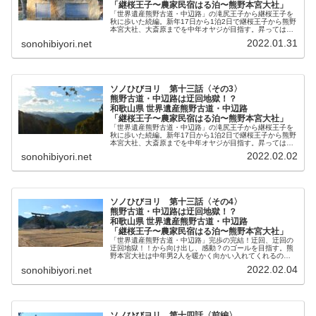
「継桜王子〜農家民宿はる泊〜熊野本宮大社」
「世界遺産熊野古道・中辺路」の滝尻王子から継桜王子を
秋に歩いた続編。新年17日から1泊2日で継桜王子から熊野
本宮大社、大斎原までを中年オヤジが目指す。昇っては下
り、また登り下る、その上通行止めの迂回、迂回の迂回地
2022.01.31
sonohibiyori.net
獄！！のその2、読んでから歩くか、歩いてから読むか
（笑）。
ソノひびヨリ 第十三話〈その3〉
熊野古道・中辺路は迂回地獄！？
和歌山県 世界遺産熊野古道・中辺路
「継桜王子〜農家民宿はる泊〜熊野本宮大社」
「世界遺産熊野古道・中辺路」の滝尻王子から継桜王子を
秋に歩いた続編。新年17日から1泊2日で継桜王子から熊野
本宮大社、大斎原までを中年オヤジが目指す。昇っては下
り、また登り下る、その上通行止めの迂回、迂回の迂回地
2022.02.02
sonohibiyori.net
獄！！のその2、読んでから歩くか、歩いてから読むか
（笑）。
ソノひびヨリ 第十三話〈その4〉
熊野古道・中辺路は迂回地獄！？
和歌山県 世界遺産熊野古道・中辺路
「継桜王子〜農家民宿はる泊〜熊野本宮大社」
「世界遺産熊野古道・中辺路」完歩の完結！迂回、迂回の
迂回地獄！！から向け出し、感動？のゴールを目指す。熊
野本宮大社は中年男2人を暖かく向かい入れてくれるの
か！？継桜王子から熊野本宮大社・大斎原までの男たちの
2022.02.04
sonohibiyori.net
ドタバタ珍道中完結編です。
ソノひびヨリ 第十四話〈前編〉