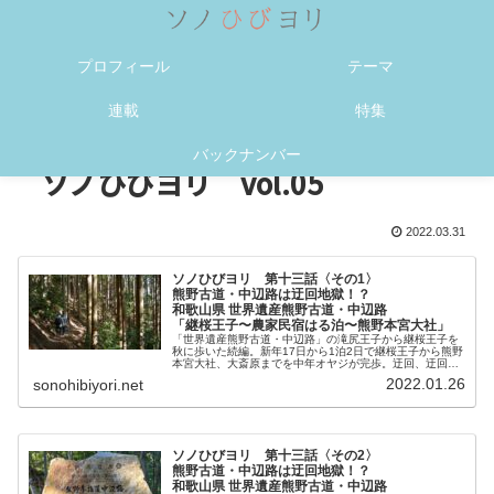
メニュー
検索
プロフィール
テーマ
連載
特集
バックナンバー
ソノひびヨリ vol.05
2022.03.31
ソノひびヨリ 第十三話〈その1〉
熊野古道・中辺路は迂回地獄！？
和歌山県 世界遺産熊野古道・中辺路
「継桜王子〜農家民宿はる泊〜熊野本宮大社」
「世界遺産熊野古道・中辺路」の滝尻王子から継桜王子を
秋に歩いた続編。新年17日から1泊2日で継桜王子から熊野
本宮大社、大斎原までを中年オヤジが完歩。迂回、迂回の
迂回地獄！！「世界遺産熊野古道・中辺路は迂回地
2022.01.26
sonohibiyori.net
獄！？」のその1、読んでから歩くか、歩いてから読むか
（笑）。
ソノひびヨリ 第十三話〈その2〉
熊野古道・中辺路は迂回地獄！？
和歌山県 世界遺産熊野古道・中辺路