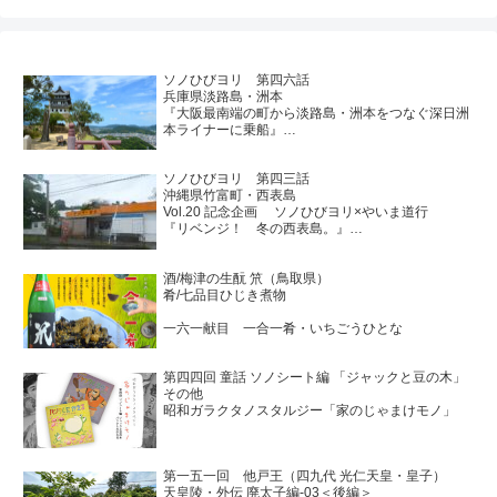
ソノひびヨリ 第四六話
兵庫県淡路島・洲本
『大阪最南端の町から淡路島・洲本をつなぐ深日洲
本ライナーに乗船』
＜前編＞
ソノひびヨリ 第四三話
沖縄県竹富町・西表島
Vol.20 記念企画 ソノひびヨリ×やいま道行
『リベンジ！ 冬の西表島。』
＜最終回＞
酒/梅津の生酛 笊（鳥取県）
肴/七品目ひじき煮物
一六一献目 一合一肴・いちごうひとな
第四四回 童話 ソノシート編 「ジャックと豆の木」
その他
昭和ガラクタノスタルジー「家のじゃまけモノ」
第一五一回 他戸王（四九代 光仁天皇・皇子）
天皇陵・外伝 廃太子編-03＜後編＞