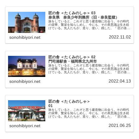
匠の舎 ＜たくみのしゃ＞ 03
奈良県 奈良少年刑務所（旧・奈良監獄）
旅をしていると、これぞと思う建造物に出会う。その時代
の栄華、繁栄を知らしめし、今にも、その美意識は生き続
けている。先人たちが、造り、使い、残した、『 匠の舎
』。今回は2025年3月オープンを目指しホテルや博物館と
して保存・活用される予定の奈良少年刑務所を紹介。
2022.11.02
sonohibiyori.net
匠の舎 ＜たくみのしゃ＞ 02
門司港駅舎・福岡県北九州市
旅をしていると、これぞと思う建造物に出会う。その時代
の栄華、繁栄を知らしめし、今にも、その美意識は生き続
けている。先人たちが、造り、使い、残した、『 匠の舎
』。門司港駅は、2012年より平成大補修が始まる、2019
年に補修完了。ここでは補修前の姿をご覧ください。
2022.04.13
sonohibiyori.net
匠の舎 ＜たくみのしゃ＞
01
旅をしていると、これぞと思う建造物に出会う。その時代
の栄華、繁栄を知らしめし、今にも、その美意識は生き続
けている。先人たちが、造り、使い、残した、『 匠の舎
』。浜寺公園駅は、明治四〇年六月に辰野金吾が設計。一
九九八年には私鉄で初めて国の登録文化財にも指定され
2021.06.25
sonohibiyori.net
た。