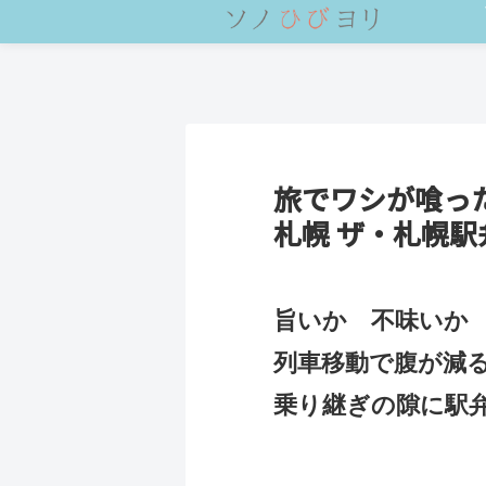
旅でワシが喰っ
札幌 ザ・札幌駅
旨いか 不味いか
列車移動で腹が減
乗り継ぎの隙に駅