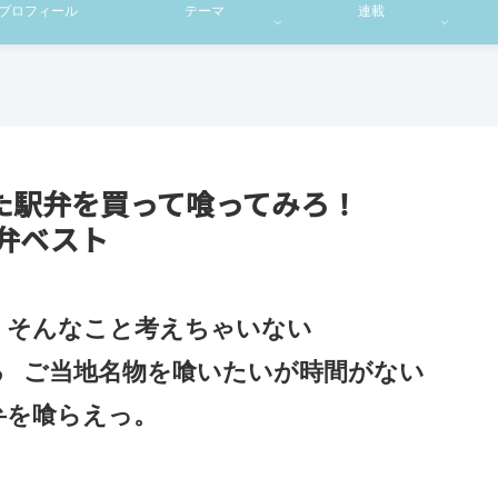
プロフィール
テーマ
連載
た駅弁を買って喰ってみろ！
弁ベスト
 そんなこと考えちゃいない
る
ご当地名物を喰いたいが時間がない
弁を喰らえっ。