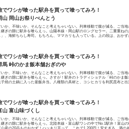
旅でワシが喰った駅弁を買って喰ってみろ！
岡山 岡山お祭りべんとう
旨いか、不味いか、そんなこと考えちゃいない。列車移動で腹が減る、ご当地
り継ぎの隙に駅弁を喰らえっ。山陽本線・岡山駅のロングセラー。二重重ねの
し」、海鮮ちらし寿司。もちろん、ママカリも入っている。上の段は、おかず
旅でワシが喰った駅弁を買って喰ってみろ！
群馬 峠のかま飯本舗おぎのや
旨いか、不味いか、そんなこと考えちゃいない。列車移動で腹が減る、ご当地
り継ぎの隙に駅弁を喰らえっ。さすが！駅弁のトラディショナル「峠のかま飯
益子焼の土鍋に入った釜飯弁当。八種類の具材と、コシヒカリを利尻昆布と出
旅でワシが喰った駅弁を買って喰ってみろ！
富山 富山味づくし
旨いか、不味いか、そんなこと考えちゃいない。列車移動で腹が減る、ご当地
り継ぎの隙に駅弁を喰らえっ。北陸本線・富山駅ワシの中でNo.1駅弁！富山
富山産の20品ものおかず！ハッキリ言って、これで1,200円！安すぎる、酒の