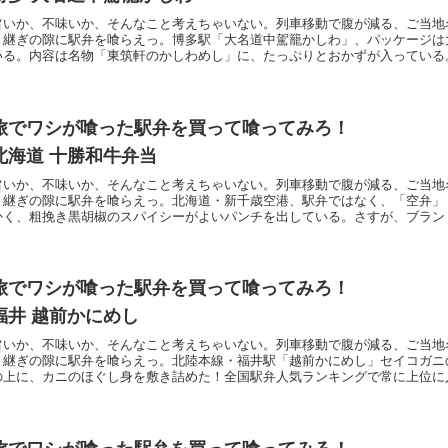
旨いか、不味いか、そんなこと考えちゃいない。列車移動で腹が減る、ご当地
り継ぎの隙に駅弁を喰らえっ。博多駅「大名道中駕籠かしわ」、パッケージは
いる。内容は名物「東筑軒のかしわめし」に、たっぷりとおかずが入っている
旅でワシが喰った駅弁を買って喰ってみろ！
北海道 十勝和牛弁当
旨いか、不味いか、そんなこと考えちゃいない。列車移動で腹が減る、ご当地
り継ぎの隙に駅弁を喰らえっ。北海道・新千歳空港、駅弁ではなく、「空弁」
かく、粗挽き黒胡椒のスパイシーがよいパンチを出している。さすが、ブラン
旅でワシが喰った駅弁を買って喰ってみろ！
福井 越前かにめし
旨いか、不味いか、そんなこと考えちゃいない。列車移動で腹が減る、ご当地
り継ぎの隙に駅弁を喰らえっ。北陸本線・福井駅「越前かにめし」セイコガニ
の上に、カニのほぐし身を敷き詰めた！全国駅弁人気ランキングで常に上位に