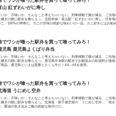
旅でワシが喰った駅弁を買って喰ってみろ！
富山 紅ずわいがに寿し
旨いか、不味いか、そんなこと考えちゃいない。列車移動で腹が減る、ご当地
り継ぎの隙に駅弁を喰らえっ。北陸本線・富山駅「紅ずわいがに寿し」日本海
ガニ」100%の押寿だ。カニの甘味が絶妙な味わいの一品。カニ好きにはお勧
旅でワシが喰った駅弁を買って喰ってみろ！
鹿児島 鹿児島よくばり弁当
旨いか、不味いか、そんなこと考えちゃいない。列車移動で腹が減る、ご当地
り継ぎの隙に駅弁を喰らえっ。鹿児島中央駅の駅弁でお馴染みの松栄軒が漫画
プ商品。鹿児島といえば黒豚とさくら牛だ！A4～A5を使用。
旅でワシが喰った駅弁を買って喰ってみろ！
北海道 うにめし空弁
旨いか、不味いか、そんなこと考えちゃいない。列車移動で腹が減る、ご当地
り継ぎの隙に駅弁を喰らえっ。北海道・新千歳空港の「うにめし空弁」「焼き
ル、醤油の炊き込みご飯の絶妙な味付けだ。