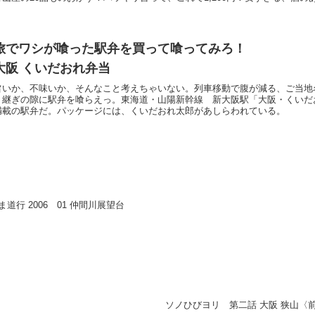
旅でワシが喰った駅弁を買って喰ってみろ！
大阪 くいだおれ弁当
旨いか、不味いか、そんなこと考えちゃいない。列車移動で腹が減る、ご当地
り継ぎの隙に駅弁を喰らえっ。東海道・山陽新幹線 新大阪駅「大阪・くいだ
満載の駅弁だ。パッケージには、くいだおれ太郎があしらわれている。
ま道行 2006 01 仲間川展望台
ソノひびヨリ 第二話 大阪 狭山〈