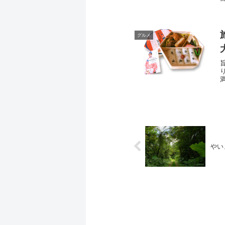
グルメ
やい