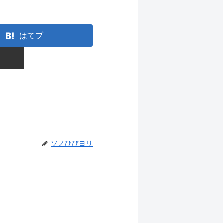
はてブ
ソノひびヨリ