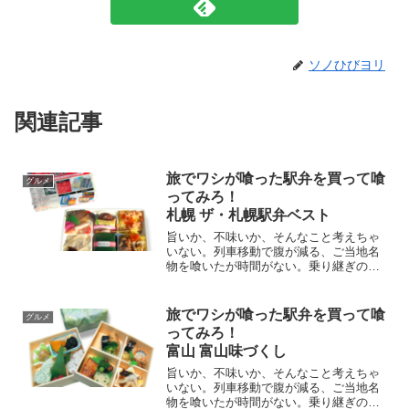
ソノひびヨリ
関連記事
旅でワシが喰った駅弁を買って喰
グルメ
ってみろ！
札幌 ザ・札幌駅弁ベスト
旨いか、不味いか、そんなこと考えちゃ
いない。列車移動で腹が減る、ご当地名
物を喰いたが時間がない。乗り継ぎの隙
に駅弁を喰らえっ。札幌駅限定弁当
だ！！少しずつ色々が楽しい。札幌駅で
売っている人気の駅弁6種類＋柳もち。一
旅でワシが喰った駅弁を買って喰
グルメ
度に喰えるが嬉しい、超スペシャル駅弁
ってみろ！
だ。
富山 富山味づくし
旨いか、不味いか、そんなこと考えちゃ
いない。列車移動で腹が減る、ご当地名
物を喰いたが時間がない。乗り継ぎの隙