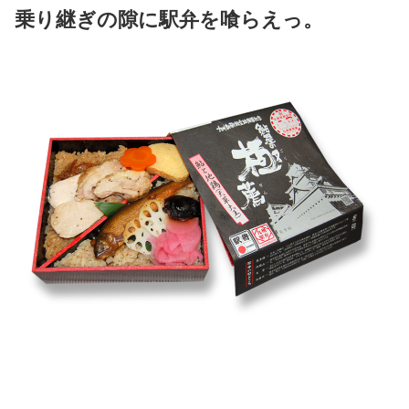
乗り継ぎの隙に駅弁を喰らえっ。