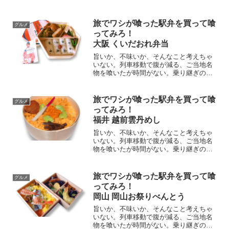
に駅弁を喰らえっ。さすが！駅弁のトラ
ディショナル「峠のかま飯本舗おぎの
や」。保温性のある益子焼の土鍋に入っ
旅でワシが喰った駅弁を買って喰
グルメ
た釜飯弁当。八種類の具材と、コシヒカ
ってみろ！
リを利尻昆布と出汁で炊き上た釜飯だ。
大阪 くいだおれ弁当
旨いか、不味いか、そんなこと考えちゃ
いない。列車移動で腹が減る、ご当地名
物を喰いたが時間がない。乗り継ぎの隙
に駅弁を喰らえっ。東海道・山陽新幹
線 新大阪駅「大阪・くいだおれ弁当」
大阪人の欲張り感が満載の駅弁だ。パッ
旅でワシが喰った駅弁を買って喰
グルメ
ケージには、くいだおれ太郎があしらわ
ってみろ！
れている。
福井 越前雲丹めし
旨いか、不味いか、そんなこと考えちゃ
いない。列車移動で腹が減る、ご当地名
物を喰いたが時間がない。乗り継ぎの隙
に駅弁を喰らえっ。福井駅「越前雲丹め
し」越前のウニの旬は６～８月、駅弁の
販売もこの発売期間だけだ。旬の間に福
旅でワシが喰った駅弁を買って喰
グルメ
井に行って、是非、ご賞味あれ！
ってみろ！
岡山 岡山お祭りべんとう
旨いか、不味いか、そんなこと考えちゃ
いない。列車移動で腹が減る、ご当地名
物を喰いたが時間がない。乗り継ぎの隙