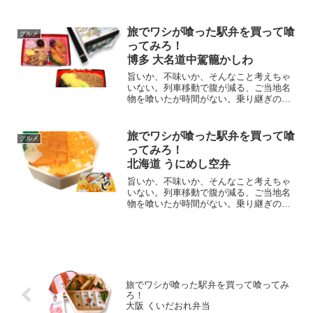
に駅弁を喰らえっ。山陽本線・岡山駅の
ロングセラー。二重重ねのお弁当。下の
段には「祭すし」、海鮮ちらし寿司。も
旅でワシが喰った駅弁を買って喰
グルメ
ちろん、ママカリも入っている。上の段
ってみろ！
は、おかずが色々！
博多 大名道中駕籠かしわ
旨いか、不味いか、そんなこと考えちゃ
いない。列車移動で腹が減る、ご当地名
物を喰いたが時間がない。乗り継ぎの隙
に駅弁を喰らえっ。博多駅「大名道中駕
籠かしわ」、パッケージは大名行列の籠
をイメージされている。内容は名物「東
旅でワシが喰った駅弁を買って喰
グルメ
筑軒のかしわめし」に、たっぷりとおか
ってみろ！
ずが入っている。酒の友にもなる駅弁
北海道 うにめし空弁
だ。
旨いか、不味いか、そんなこと考えちゃ
いない。列車移動で腹が減る、ご当地名
物を喰いたが時間がない。乗り継ぎの隙
に駅弁を喰らえっ。北海道・新千歳空港
の「うにめし空弁」「焼き」と「蒸し」
のウニアンサンブル、醤油の炊き込みご
飯の絶妙な味付けだ。
旅でワシが喰った駅弁を買って喰ってみ
ろ！
大阪 くいだおれ弁当