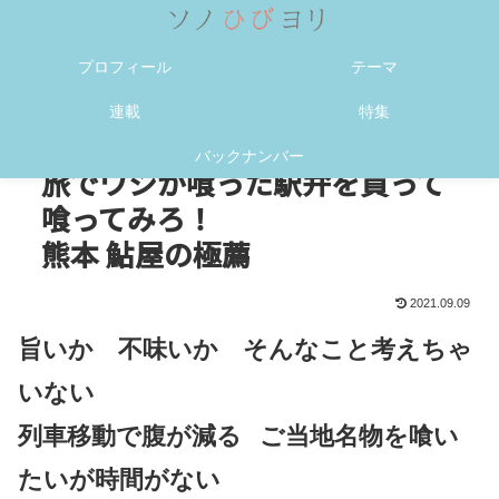
メニュー
検索
プロフィール
テーマ
連載
特集
バックナンバー
旅でワシが喰った駅弁を買って
喰ってみろ！
熊本 鮎屋の極薦
2021.09.09
旨いか 不味いか そんなこと考えちゃ
いない
列車移動で腹が減る
ご当地名物を喰い
たいが時間がない