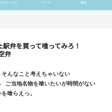
プロフィール
テーマ
連載
た駅弁を買って喰ってみろ！
空弁
 そんなこと考えちゃいない
る
ご当地名物を喰いたいが時間がない
弁を喰らえっ。