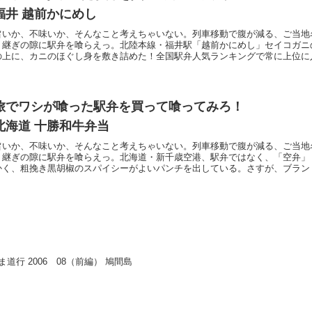
福井 越前かにめし
旨いか、不味いか、そんなこと考えちゃいない。列車移動で腹が減る、ご当地
り継ぎの隙に駅弁を喰らえっ。北陸本線・福井駅「越前かにめし」セイコガニ
の上に、カニのほぐし身を敷き詰めた！全国駅弁人気ランキングで常に上位に
旅でワシが喰った駅弁を買って喰ってみろ！
北海道 十勝和牛弁当
旨いか、不味いか、そんなこと考えちゃいない。列車移動で腹が減る、ご当地
り継ぎの隙に駅弁を喰らえっ。北海道・新千歳空港、駅弁ではなく、「空弁」
かく、粗挽き黒胡椒のスパイシーがよいパンチを出している。さすが、ブラン
ま道行 2006 08（前編） 鳩間島