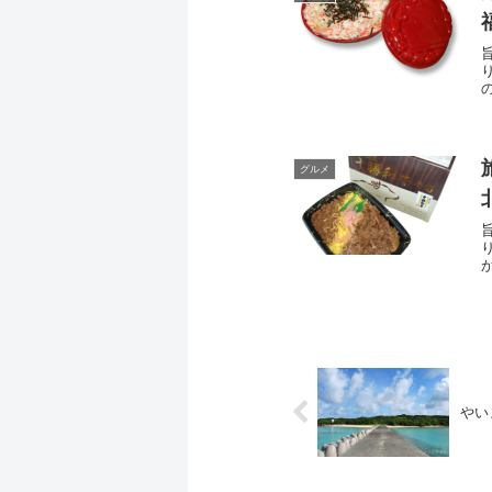
グルメ
やい