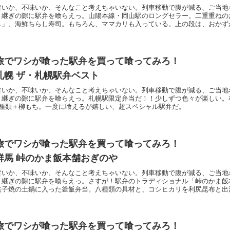
旨いか、不味いか、そんなこと考えちゃいない。列車移動で腹が減る、ご当地
り継ぎの隙に駅弁を喰らえっ。山陽本線・岡山駅のロングセラー。二重重ねの
し」、海鮮ちらし寿司。もちろん、ママカリも入っている。上の段は、おかず
旅でワシが喰った駅弁を買って喰ってみろ！
札幌 ザ・札幌駅弁ベスト
旨いか、不味いか、そんなこと考えちゃいない。列車移動で腹が減る、ご当地
り継ぎの隙に駅弁を喰らえっ。札幌駅限定弁当だ！！少しずつ色々が楽しい。
6種類＋柳もち。一度に喰えるが嬉しい、超スペシャル駅弁だ。
旅でワシが喰った駅弁を買って喰ってみろ！
群馬 峠のかま飯本舗おぎのや
旨いか、不味いか、そんなこと考えちゃいない。列車移動で腹が減る、ご当地
り継ぎの隙に駅弁を喰らえっ。さすが！駅弁のトラディショナル「峠のかま飯
益子焼の土鍋に入った釜飯弁当。八種類の具材と、コシヒカリを利尻昆布と出
旅でワシが喰った駅弁を買って喰ってみろ！