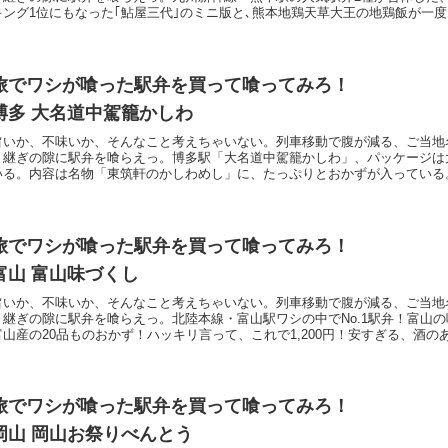
キング1位にもなった｢鮎屋三代｣のミニ版と､熊本地鶏天草大王の地鶏飯が一度
旅でワシが喰った駅弁を買って喰ってみろ！
博多 大名道中駕籠かしわ
旨いか、不味いか、そんなこと考えちゃいない。列車移動で腹が減る、ご当地
り継ぎの隙に駅弁を喰らえっ。博多駅「大名道中駕籠かしわ」、パッケージは
いる。内容は名物「東筑軒のかしわめし」に、たっぷりとおかずが入っている
旅でワシが喰った駅弁を買って喰ってみろ！
富山 富山味づくし
旨いか、不味いか、そんなこと考えちゃいない。列車移動で腹が減る、ご当地
り継ぎの隙に駅弁を喰らえっ。北陸本線・富山駅ワシの中でNo.1駅弁！富山
富山産の20品ものおかず！ハッキリ言って、これで1,200円！安すぎる、酒の
旅でワシが喰った駅弁を買って喰ってみろ！
岡山 岡山お祭りべんとう