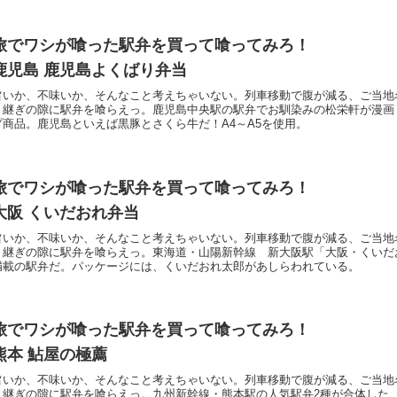
旅でワシが喰った駅弁を買って喰ってみろ！
鹿児島 鹿児島よくばり弁当
旨いか、不味いか、そんなこと考えちゃいない。列車移動で腹が減る、ご当地
り継ぎの隙に駅弁を喰らえっ。鹿児島中央駅の駅弁でお馴染みの松栄軒が漫画
プ商品。鹿児島といえば黒豚とさくら牛だ！A4～A5を使用。
旅でワシが喰った駅弁を買って喰ってみろ！
大阪 くいだおれ弁当
旨いか、不味いか、そんなこと考えちゃいない。列車移動で腹が減る、ご当地
り継ぎの隙に駅弁を喰らえっ。東海道・山陽新幹線 新大阪駅「大阪・くいだ
満載の駅弁だ。パッケージには、くいだおれ太郎があしらわれている。
旅でワシが喰った駅弁を買って喰ってみろ！
熊本 鮎屋の極薦
旨いか、不味いか、そんなこと考えちゃいない。列車移動で腹が減る、ご当地
り継ぎの隙に駅弁を喰らえっ。九州新幹線・熊本駅の人気駅弁2種が合体した