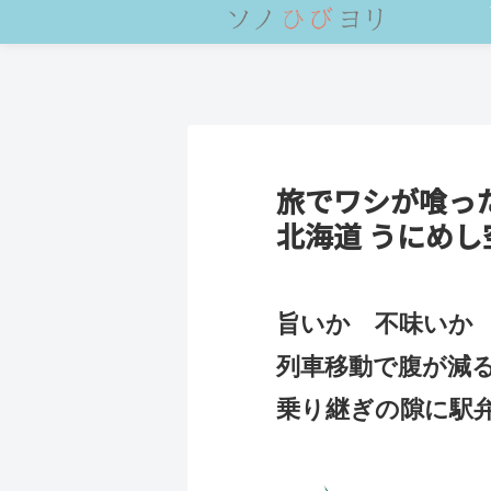
旅でワシが喰っ
北海道 うにめし
旨いか 不味いか
列車移動で腹が減
乗り継ぎの隙に駅