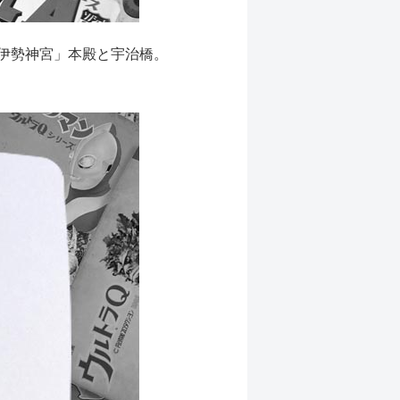
伊勢神宮」本殿と宇治橋。