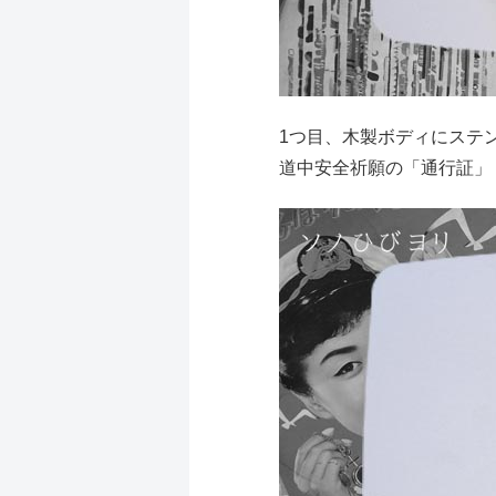
1つ目、木製ボディにステ
道中安全祈願の「通行証」