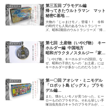
す。きっと、叱られて取り上げられたん
だろうな（苦笑）。1回目はパリーグ編、
第三五回 プラモデル編
昭和オモチャ
南海ホークス・阪急ブレーブス・太平洋
帰ってきたウルトラマン マット
クラブライオンズのバッヂ。
秘密C基地
昭和ガラクタノスタルジー「家の
大物の「じゃまけモノ」登場！！ 令和
じゃまけモノ」
の時代でも人気のあるウルトラシリー
ズ、昭和2期目のウルトラシリーズ「帰っ
てきたウルトラマン」のプラモデル。ウ
ルトラマンと言ってもマット秘密基地の
プラモデルです！間違いなく、叱られ
第七回 土産物（いやげ物） キー
昭和オモチャ
て、取り上げられた「プラモデル」
ホルダー編 中国地方
だ・・・。
昭和ガラクタノスタルジー「家の
じゃまけモノ」
「いやげ物」キーホルダーの2回目。な
ぜ、昭和の子供たちへの「お土産」には
キーホルダーが多かったのだろうか？
今でも謎だ。思い出してみれば、あの頃
は「木の机」から「スチール机」、「鉛
筆」から「シャープペンシル」、おもち
第一〇回 アオシマ・ミニモデル
昭和オモチャ
ゃも「超合金」へと移り変わっていっ
「ロボット島 ビッグＸ」 プラモ
た・・・。
デル編
昭和ガラクタノスタルジー「家の
また、懐かしいモノが見つかった、ヒー
じゃまけモノ」
ローもののプラモデル。それも珍しい手
塚治虫先生のキャラのプラモデルが、手
塚キャラのプラモってあまり記憶にない