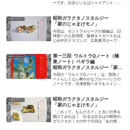
ーです。白浜といえばジャイアント・パ
ンダでしたが、そのパンダもいなくなり
観光的に大丈夫か？パンダがいなかった
1970年台、冬場の温泉と夏の海水浴で人
昭和ガラクタノスタルジー
昭和オモチャ
が溢れていました。そんな時代の土産キ
「家のじゃまけモノ」
ーホルダーを紹介。
今回は、セントラルリーグの後編は、12
球団一の人気球団・阪神タイガースをは
じめ中日ドラゴンズ、広島東洋カープで
す。阪神は今でこそスマートな選手ばか
りですが、当時は相撲部屋とも揶揄され
ていました（苦笑）。 でも、ショー
第一三回 ウルトラQノート（極
昭和オモチャ
ト・背番号6の藤田平はカッコよかった
東ノート）ペギラ編
な〜。
昭和ガラクタノスタルジー「家の
じゃまけモノ」
今回の「ウルトラQノート」は、怪獣ノ
ートらしくない爽やかなブルーバックの
ノートです。冷凍怪獣ペギラをメイン
に、気持ち悪い走り方のケムール人！そ
の手には放映内容通りの観覧車。そし
て、ただの巨大化したモグラのモングラ
昭和ガラクタノスタルジー
昭和オモチャ
ー、本当に名前も安易なんだよね、この
「家のじゃまけモノ」
昭和期は。
「これって、なんだろ？」と古い行李を
開けてみれば！ 出るは出るはの昭和の
ガラクタが！その中で今回は「あの懐か
しいプロ野球球団のバッヂ」を紹介で