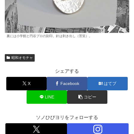
裏には小学館と円谷プロの刻印。針は剥き出し（苦笑）。
昭和オモチャ
シェアする
X
Facebook
はてブ
LINE
コピー
ソノひびヨリをフォローする