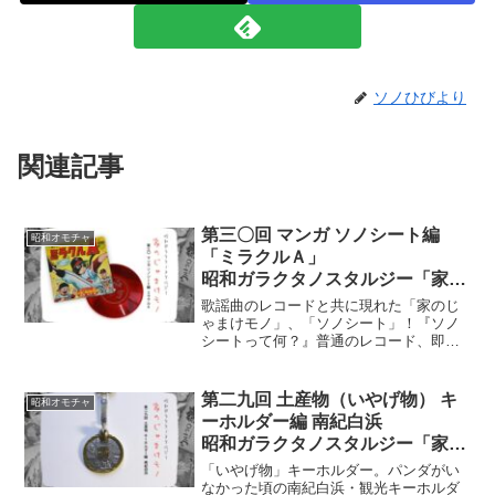
ソノひびより
関連記事
第三〇回 マンガ ソノシート編
昭和オモチャ
「ミラクルＡ」
昭和ガラクタノスタルジー「家の
じゃまけモノ」
歌謡曲のレコードと共に現れた「家のじ
ゃまけモノ」、「ソノシート」！『ソノ
シートって何？』普通のレコード、即ち
ビニール盤のレコードから比べれば、ペ
ラペラで薄く音質も劣るレコードなので
す。テレビで放映されていない週刊誌の
第二九回 土産物（いやげ物） キ
昭和オモチャ
マンガを収録。「ミラクルＡ」など。
ーホルダー編 南紀白浜
昭和ガラクタノスタルジー「家の
じゃまけモノ」
「いやげ物」キーホルダー。パンダがい
なかった頃の南紀白浜・観光キーホルダ