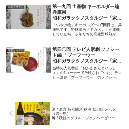
ですよ。これって、間違いなく母に叱ら
れて取り上げられたモノだろう。ちなみ
第一九回 土産物 キーホルダー編
昭和オモチャ
に、アニメの主題歌・作詞は、先日亡く
兵庫県
なられた谷川俊太郎さんです。
昭和ガラクタノスタルジー「家の
じゃまけモノ」
「いやげ物」キーホルダーの7回目は、兵
庫県です。野球漫画「ドカベン」が連載
していた時、少年たちの高校野球熱が高
かった。甲子園に観戦しに行った「第５8
回 全国高校野球選手権大会記念キーホ
ルダー」。誰かのお土産で正真正銘の
第四〇回 テレビ人形劇 ソノシー
昭和オモチャ
「いやげ物」の「国立公園・六甲山」
ト編 「ブーフーウー」
「ハチ北高原」のキーホルダー。
昭和ガラクタノスタルジー「家の
じゃまけモノ」
当時の人気番組『おかあさんといっし
ょ』の1コーナーで放映されていた、テレ
ビ人形劇「ブーフーウー」のソノシート
を発見。声の出演は豪華で「長男のブ
ー」に大山のぶ代さん、「次男のフー」
にはパーマン1号の声の三輪勝恵さん、そ
して「三男ウー」が黒柳徹子さんなので
す～。当時の人気番組『おかあさんとい
っしょ』の1コーナーで放映されていた、
酒 / 廣喜 特別純米 秋酒 秋刀魚ラベル
テレビ人形劇「ブーフーウー」のソノシ
（岩手県）
ートを発見。声の出演は豪華で「長男の
肴 / 秋鮭のグリル・ジェノベーゼソース
ブー」に大山のぶ代さん、「次男のフ
ー」にはパーマン1号の声の三輪勝恵さ
一四四献目 一合一肴・いちごうひとな
ん、そして「三男ウー」が黒柳徹子さん