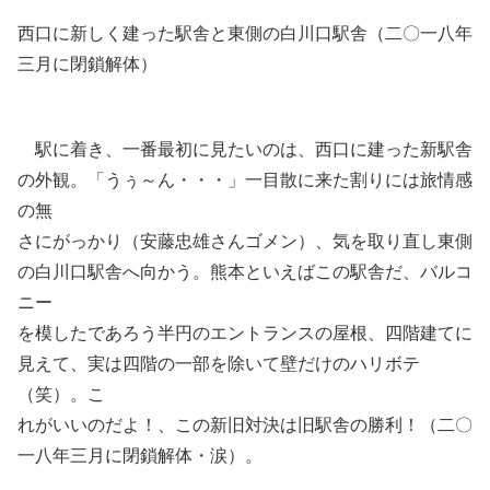
西口に新しく建った駅舎と東側の白川口駅舎（二〇一八年
三月に閉鎖解体）
駅に着き、一番最初に見たいのは、西口に建った新駅舎
の外観。「うぅ～ん・・・」一目散に来た割りには旅情感
の無
さにがっかり（安藤忠雄さんゴメン）、気を取り直し東側
の白川口駅舎へ向かう。熊本といえばこの駅舎だ、バルコ
ニー
を模したであろう半円のエントランスの屋根、四階建てに
見えて、実は四階の一部を除いて壁だけのハリボテ
（笑）。こ
れがいいのだよ！、この新旧対決は旧駅舎の勝利！（二〇
一八年三月に閉鎖解体・涙）。