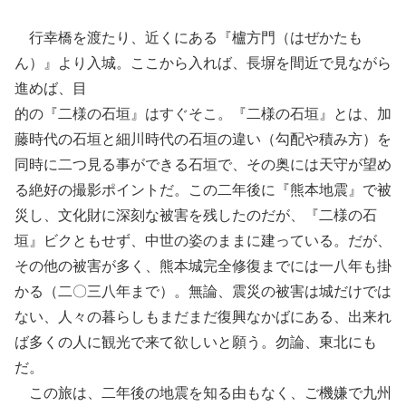
行幸橋を渡たり、近くにある『櫨方門（はぜかたも
ん）』より入城。ここから入れば、長塀を間近で見ながら
進めば、目
的の『二様の石垣』はすぐそこ。『二様の石垣』とは、加
藤時代の石垣と細川時代の石垣の違い（勾配や積み方）を
同時に二つ見る事ができる石垣で、その奥には天守が望め
る絶好の撮影ポイントだ。この二年後に『熊本地震』で被
災し、文化財に深刻な被害を残したのだが、『二様の石
垣』ビクともせず、中世の姿のままに建っている。だが、
その他の被害が多く、熊本城完全修復までには一八年も掛
かる（二〇三八年まで）。無論、震災の被害は城だけでは
ない、人々の暮らしもまだまだ復興なかばにある、出来れ
ば多くの人に観光で来て欲しいと願う。勿論、東北にも
だ。
この旅は、二年後の地震を知る由もなく、ご機嫌で九州