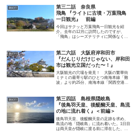
さん「くず餅アイス」に驚き！お昼に
は、また来たくなる、普通の食堂「お食
第三二話 奈良県
旅紀行
事処・なだ市」さんで安心のローカルメ
飛鳥 『ライトに古墳・万葉飛鳥
シを頂く旅。
一日観光』 前編
今回はサクッと万葉飛鳥一日観光を紹
介。去年の12月に訪問したのですが、
「飛鳥」はシーズナリティに関係なく一
年中観光・散策を楽しめる場所でもあり
ますから（笑）！ 大阪市内（難波）か
ら約70分、京都駅から約90分と近くアク
第二六話 大阪府岸和田市
旅紀行
セスもいいスポットです。その前編で
『だんじりだけじゃない、岸和田
す。
市は観光立国だった〜！』
大阪観光の穴場を発見！ 大阪の繁華街
ミナミの最寄り駅のひとつ南海本線「難
波」より約25分、南海本線「関西空港」
より約18分で行ける「岸和田」。岸和田
と言えば全国的に「だんじり」が有名だ
けど、それだけではなかった・・・！
第三四話 島根県隠岐島
旅紀行
ホスピタリィな町「岸和田」を小旅
『後鳥羽天皇、後醍醐天皇、島流
行〜。
の地に流れ着く』＜前編＞
後鳥羽天皇、後醍醐天皇の足跡を求め、
島流の地「隠岐島」に流れ着いた。1日目
は両天皇が隠岐に渡る前に滞在した、対
岸の島根半島東端にある美保関で泊ま