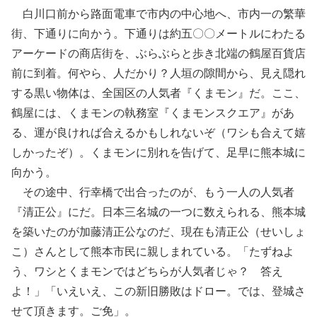
白川口前から路面電車で市内の中心地へ、市内一の繁華
街、下通りに向かう。下通りは約五〇〇メートルにわたる
アーケードの商店街を、ぶらぶらと歩き北端の鶴屋百貨店
前に到着。何やら、人だかり？人垣の隙間から、見え隠れ
する黒い物体は、全国区の人気者『くまモン』だ。ここ、
鶴屋には、くまモンの執務室『くまモンスクエア』があ
る、運が良ければ合えるかもしれないぞ（ワシも合えて嬉
しかったぞ）。くまモンに別れを告げて、足早に熊本城に
向かう。
その途中、行幸橋で出合ったのが、もう一人の人気者
『清正公』にだ。日本三名城の一つに数えられる、熊本城
を築いたのが加藤清正公なのだ、現在も清正公（せいしょ
こ）さんとして熊本市民に親しまれている。「たずねよ
う、ワシとくまモンではどちらが人気者じゃ？ 答え
よ！」「いえいえ、この新旧勝敗はドロー。では、登城さ
せて頂きます。ご免」。