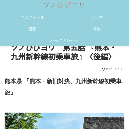
メニュー
検索
プロフィール
テーマ
連載
特集
バックナンバー
ソノひびヨリ 第五話 『熊本・
九州新幹線初乗車旅』〈後編〉
2021.09.10
熊本県 『熊本・新旧対決、九州新幹線初乗車
旅』