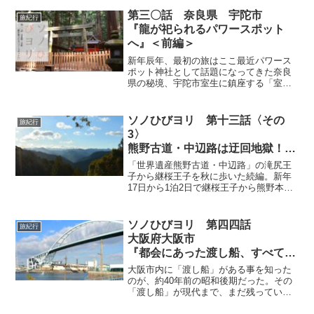
り、翌日、隠岐島を目指した。島前・西
ノ島の別府港に到着、この日は移動の
第三〇話 奈良県 宇陀市
旅紀行
み、3日目は中ノ島・海土町へ後鳥羽天皇
『龍が祀られるパワースポット
の足跡をめぐる日帰り散策。
へ』＜前編＞
新年辰年、最初の旅はここ最近パワース
ポット神社として話題になってきた奈良
県の秘境、宇陀市室生に鎮座する「室生
龍穴神社」に参拝。最寄り駅の近鉄大阪
線「室生口大野」駅前から奈良交通路線
バスで約19分。ただ、バスの本数は午前8
ソノひびヨリ 第十三話〈その
旅紀行
時から午後6時の間1時間に1本・・・。
3〉
熊野古道・中辺路は迂回地獄！？
和歌山県 世界遺産熊野古道・中
「世界遺産熊野古道・中辺路」の滝尻王
辺路
子から継桜王子を秋に歩いた続編。新年
17日から1泊2日で継桜王子から熊野本宮
「継桜王子〜農家民宿はる泊〜熊
大社、大斎原までを中年オヤジが目指
野本宮大社」
す。昇っては下り、また登り下る、その
上通行止めの迂回、迂回の迂回地獄！！
ソノひびヨリ 第四四話
旅紀行
のその2、読んでから歩くか、歩いてから
大阪府大阪市
読むか（笑）。
『都会にあった渡し船、すべて渡
ってみた！』
大阪市内に「渡し船」がある事を知った
＜前編＞
のが、約40年前の昭和後期だった。その
「渡し船」が現代まで、まだ残っている
事をネットニュースで知り乗船すること