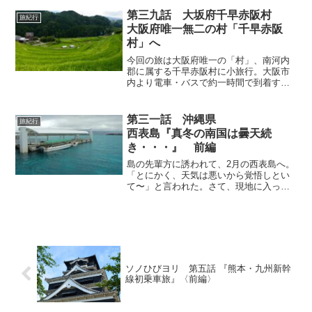
にした。1回目は、住之江区と大正区を繋
ぐ「木津川渡船場」、大正区内の「船町
第三九話 大坂府千早赤阪村
旅紀行
渡船場」、大正区と西成区を繋ぐ「千本
大阪府唯一無二の村「千早赤阪
松渡船場」「落合下渡船場」「落合上渡
村」へ
船場」。
今回の旅は大阪府唯一の「村」、南河内
郡に属する千早赤阪村に小旅行。大阪市
内より電車・バスで約一時間で到着する
絶景スポットへ。村のランドマーク「日
本一かわいい道の駅」でランチ、太平記
のヒーロー楠木正成の史跡や棚田百選に
第三一話 沖縄県
旅紀行
選ばれた「下赤阪の棚田」を巡る。
西表島『真冬の南国は曇天続
き・・・』 前編
島の先輩方に誘われて、2月の西表島へ。
「とにかく、天気は悪いから覚悟しとい
て〜」と言われた。さて、現地に入って
みると・・・曇天、雨、曇天、雨だ。心
優しい先輩方は、そんな毎日を過ごす私
に「呑めや、食えや」の大盤振る舞
い！！そんな冬の南の島の旅、前編で
す。
ソノひびヨリ 第五話 『熊本・九州新幹
線初乗車旅』〈前編〉