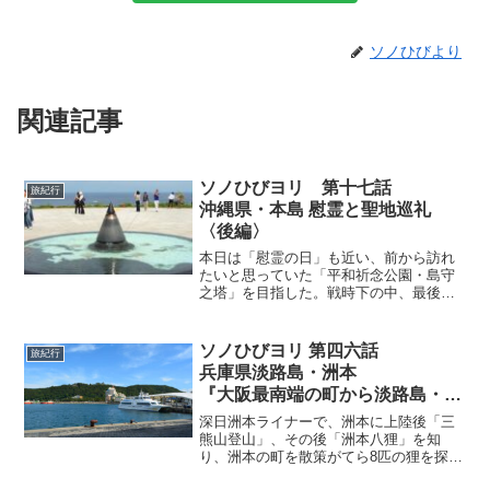
ソノひびより
関連記事
ソノひびヨリ 第十七話
旅紀行
沖縄県・本島 慰霊と聖地巡礼
〈後編〉
本日は「慰霊の日」も近い、前から訪れ
たいと思っていた「平和祈念公園・島守
之塔」を目指した。戦時下の中、最後の
県知事「島田叡知事」と県職員453名を祀
る慰霊塔。昨年亡くなられた作家・田村
洋三さんの『沖縄の島守』を読み来たく
ソノひびヨリ 第四六話
旅紀行
なった。この夏には映画『島守の塔』公
兵庫県淡路島・洲本
開予定です。
『大阪最南端の町から淡路島・洲
本をつなぐ深日洲本ライナーに乗
深日洲本ライナーで、洲本に上陸後「三
船』
熊山登山」、その後「洲本八狸」を知
り、洲本の町を散策がてら8匹の狸を探し
＜後編＞ 2026年 7月11日
歩く。あまりの暑さに食べた原口松竹堂