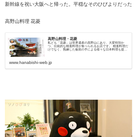
新幹線を祝い大阪へと帰った。平穏なそのひびよりだった
高野山料理 花菱
高野山料理・花菱
私ども「花菱」は世界遺産の高野山にあり、大変特別か
つ、伝統的な精進料理が食べられるお店です。 精進料理だ
けでなく、熟練した板前の手による様々な日本料理も提供
しています。
www.hanabishi-web.jp