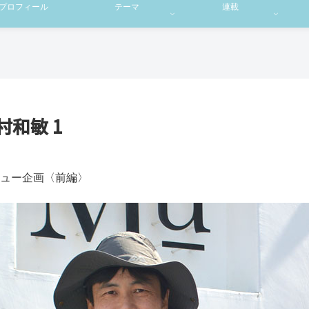
プロフィール
テーマ
連載
村和敏 1
ビュー企画〈前編〉