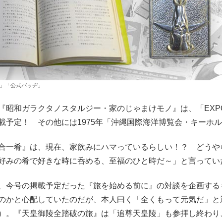
ック」「公式バッヂ」
昭和ガラクタノスタルジー・家のじゃまけモノ』は、「EXPO 
載予定！ その他には1975年「沖縄国際海洋博覧会・キーホ
一肴』は、現在、家飲みにハマっているらしい！？ どうや
好みの肴で好きな時に呑める、至福のひと時だ～」と言ってい
今号の掲載予定だった『旅を始める前に』の対談を企画する
のかと心配していたのだが、本人曰く「全くもって元気だ」と
）。『天皇御陵全踏破の旅』は「追尊天皇陵」も参拝し終わり