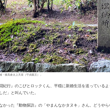
補・後高倉太上天皇（守貞親王）」
紀行』のこびとロックくん、平穏に新婚生活を送っているよ
しだ」と叫んでいた。
かった『動物探訪』の「やまんなかタヌキ」さん。どうやら