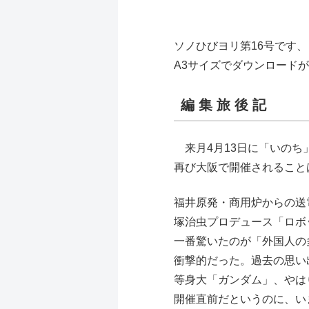
ソノひびヨリ第16号です、
A3サイズでダウンロード
編 集 旅 後 記
来月4月13日に「いのち」
再び大阪で開催されること
福井原発・商用炉からの送電
塚治虫プロデュース「ロボ
一番驚いたのが「外国人の
衝撃的だった。過去の思い
等身大「ガンダム」、やは
開催直前だというのに、い