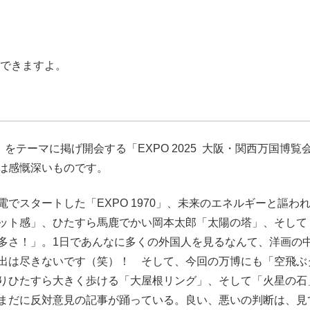
ができますよ。
をテーマに掲げ開会する「EXPO 2025 大阪・関西万国博覧
は感慨深いものです。
でスタートした「EXPO 1970」、未来のエネルギーと謳わ
ット感」、ひたすら馬鹿でかい岡本太郎「太陽の塔」、そして
多さ！」。1日であんなに多くの外国人を見るなんて、洋画の
出は尽きないです（笑）！ そして、今回の万博にも「空飛ぶ
りひたすら大きく歩ける「大屋根リング」、そして「火星の石
まだに反対意見の記事が踊っている。良い、悪いの判断は、見