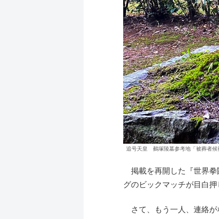
追号天皇 鵺塚陵墓参考地「被葬者候
掲載を再開した『世界拳闘
グのビックマッチが目白押
さて、もう一人、連絡がな