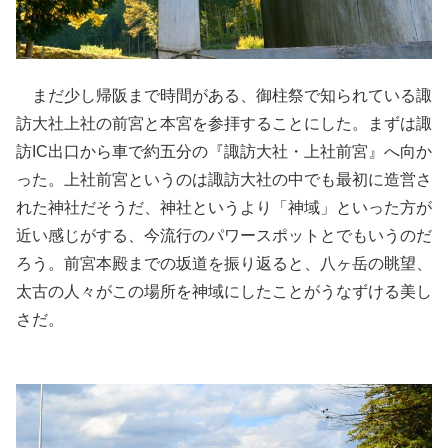
まだ少し帰阪まで時間がある、御柱祭で知られている諏
訪大社上社の前宮と本宮を参拝することにした。まずは諏
訪IC出口から車で約五分の『諏訪大社・上社前宮』へ向か
った。上社前宮というのは諏訪大社の中でも最初に造営さ
れた神社だそうだ、神社というより「神域」といった方が
近い感じがする、今流行のパワースポットとでもいうのだ
ろう。前宮本殿までの坂道を振り返ると、八ヶ岳の眺望、
太古の人々がこの場所を神域にしたことがうなずける美し
さだ。