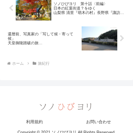
ソノひびヨリ 第十話〈前編〉
日本の紅葉街道？をゆく
山梨県 清里『萌木の村』長野県『諏訪大
社』
還暦前、写真家の「写して候・寄って
候」
天皇御陵踏破の旅
第十六回 飛鳥時代 二八代宣化天皇陵
ホーム
旅紀行
利用規約
お問い合わせ
Copyright © 2021 ソノひびヨリ All Rights Reserved.