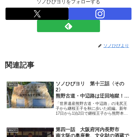
ソノひびヨリをフォローする
ソノひびより
関連記事
ソノひびヨリ 第十三話〈その
旅紀行
2〉
熊野古道・中辺路は迂回地獄！？
和歌山県 世界遺産熊野古道・中
「世界遺産熊野古道・中辺路」の滝尻王
辺路
子から継桜王子を秋に歩いた続編。新年
17日から1泊2日で継桜王子から熊野本宮
「継桜王子〜農家民宿はる泊〜熊
大社、大斎原までを中年オヤジが目指
野本宮大社」
す。昇っては下り、また登り下る、その
上通行止めの迂回、迂回の迂回地獄！！
第四一話 大阪府河内長野市
旅紀行
のその2、読んでから歩くか、歩いてから
南大阪の奥座敷、文化財の酒蔵で