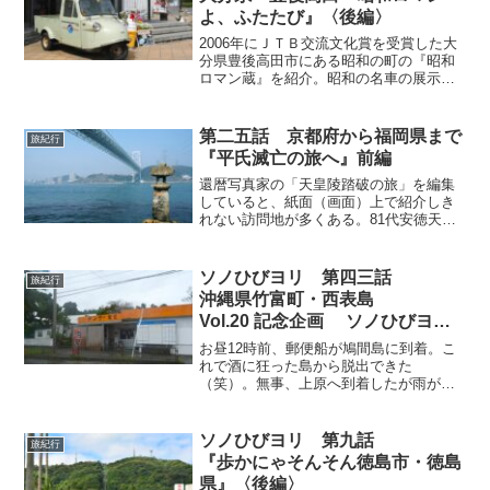
行〜。
よ、ふたたび』〈後編〉
2006年にＪＴＢ交流文化賞を受賞した大
分県豊後高田市にある昭和の町の『昭和
ロマン蔵』を紹介。昭和の名車の展示や
昭和の民家を完全に再現した原寸ジオラ
マ、常時6万点もの展示している昭和グッ
ズ！！「昭和の町」から車で約14分で行
第二五話 京都府から福岡県まで
旅紀行
ける「日本の夕陽百選・真玉海岸」を紹
『平氏滅亡の旅へ』前編
介。
還暦写真家の「天皇陵踏破の旅」を編集
していると、紙面（画面）上で紹介しき
れない訪問地が多くある。81代安徳天皇
前後は、特に面白く色んな所を巡ってい
た。安徳天皇の足跡を追いかけている
と、当然のことながら「平家」の足跡に
ソノひびヨリ 第四三話
旅紀行
もなる。今回紹介する旅・『平氏滅亡の
沖縄県竹富町・西表島
旅へ』の前編、京都から神戸福原、そし
Vol.20 記念企画 ソノひびヨリ×
て香川の屋島へ続く。
やいま道行
お昼12時前、郵便船が鳩間島に到着。こ
『リベンジ！ 冬の西表島。』
れで酒に狂った島から脱出できた
（笑）。無事、上原へ到着したが雨が強
＜最終回＞
まってきた。雨の中、向かう先は大変お
世話になっている「デンサー食堂」。も
ちろん、昼食に名物「八重山そば」を食
ソノひびヨリ 第九話
旅紀行
べるのだけど、そこには大切な大切な旅
『歩かにゃそんそん徳島市・徳島
の目的があるのです。
県』〈後編〉