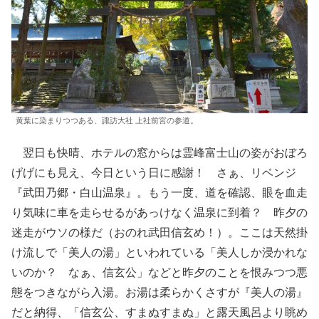
黄葉に染まりつつある、諏訪大社 上社前宮の参道。
翌日も快晴、ホテルの窓からは霊峰富士山の姿がおぼろ
げげにも見え、今日という日に感謝！ さぁ、リベンジ
『武田乃郷・白山温泉』。もう一度、道を確認、眼を血走
り気味に車を走らせるがあっけなく温泉に到着？ 昨夕の
迷走がウソの様だ（おのれ武田信玄め！）。ここは天然掛
け流しで「美人の湯」といわれている「美人しか浸かれな
いのか？ なぁ、信玄公」などと昨夕のことを恨みつつ悪
態をつきながら入湯。お湯は柔らかくさすが『美人の湯』
だと納得、「信玄公、すまぬすまぬ」と露天風呂より眺め