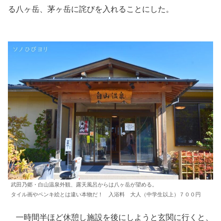
る八ヶ岳、茅ヶ岳に詫びを入れることにした。
武田乃郷・白山温泉外観、露天風呂からは八ヶ岳が望める。
タイル画やペンキ絵とは違い本物だ！ 入浴料 大人（中学生以上）７００円
一時間半ほど休憩し施設を後にしようと玄関に行くと、