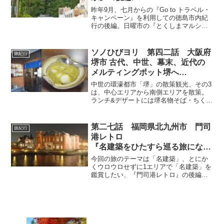
昨年9月、七月からの『Go to トラベル・
キャンペーン』を利用しての徳島市内紀
行の後編。日曜市の『とくしまマルシ
ェ』、重要文化財『三河家住宅』を巡
り。徳島市観光マップ『ぶら〜りまち散
歩』でてくてく歩く徳島市内満喫旅。
ソノひびヨリ 第四二話 大阪府
旅紀行
堺市 古代、中世、幕末、近代の
メルティングポット堺へ
その3 環濠都市の中心エリアから
中世の環濠都市「堺」の散策観光、その3
南側エリア
は、中心エリアから南側エリアを散策。
ランチ&デザートには堺名物そば・ちく
満、かん袋・くるみ餅を頂きます。堺が
産んだ偉大な文化人の生家跡を訪ね、環
濠南側エリアに堺の豪商と戦国武将・徳
第二七話 福岡県北九州市 門司
旅紀行
川家康の謎の墓がある古刹へ。
港レトロ
『名建築をひたすら巡る旅になっ
た、門司港レトロ』 後編
今回の旅のテーマは「名建築」、とにか
くウロウロせずに1エリアで「名建築」を
鑑賞したい、『門司港レトロ』の後編。
前編から続いて、旧門司税関、北九州市
大連友好記念館、門司港レトロを俯瞰で
見れる門司港レトロ展望室。展望室を降
り、門司港レトロのアトラクション！
「ブルーウィングもじ」へ。