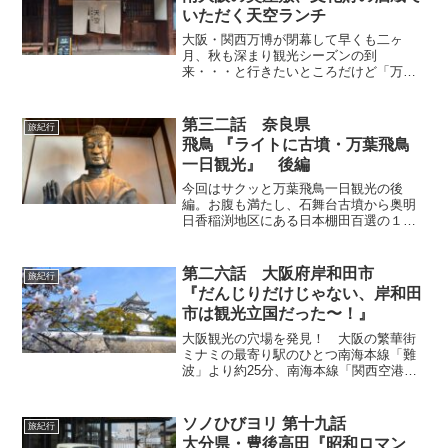
読むか（笑）。
いただく天空ランチ
大阪・関西万博が閉幕して早くも二ヶ
月、秋も深まり観光シーズンの到
来・・・と行きたいところだけど「万博
ロス」で大阪への観光客が減少気
味・・・。そんな時こそここで大阪の魅
力を紹介したい。なんばから30分で行け
第三二話 奈良県
旅紀行
る、南大阪の奥座敷、重文の酒蔵で頂く
飛鳥 『ライトに古墳・万葉飛鳥
大阪もんの天空ランチなどを紹介。
一日観光』 後編
今回はサクッと万葉飛鳥一日観光の後
編。お腹も満たし、石舞台古墳から奥明
日香稲渕地区にある日本棚田百選の１つ
である「稲渕の棚田」を目指す。その途
中、飛鳥川に渡されている綱にぶら下が
った「藁の物体」を見つけた？そして飛
第二六話 大阪府岸和田市
旅紀行
鳥寺へ、撮影OKの日本最古の仏像・飛鳥
『だんじりだけじゃない、岸和田
大仏を撮影。入館無料の奈良県立万葉文
市は観光立国だった〜！』
化館を見学。
大阪観光の穴場を発見！ 大阪の繁華街
ミナミの最寄り駅のひとつ南海本線「難
波」より約25分、南海本線「関西空港」
より約18分で行ける「岸和田」。岸和田
と言えば全国的に「だんじり」が有名だ
けど、それだけではなかった・・・！
ソノひびヨリ 第十九話
旅紀行
ホスピタリィな町「岸和田」を小旅
大分県・豊後高田『昭和ロマン