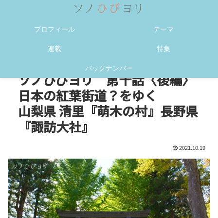
メニュー
検索
プロフィール
テーマ
連載
特集
バックナンバー
ソノひびヨリ 第十話〈後編〉
日本の紅葉街道？をゆく
山梨県 清里『萌木の村』長野県
『諏訪大社』
2021.10.19