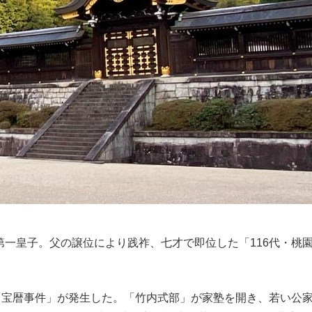
第一皇子。父の譲位により践祚、七才で即位した「116代・桃
て「宝暦事件」が発生した。「竹内式部」が家塾を開き、若い公