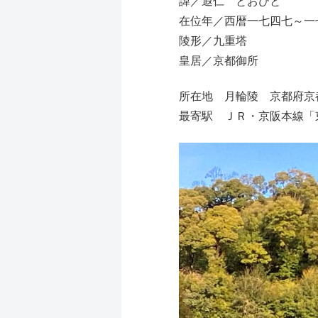
諱／遐仁 とおひと
在位年／西暦一七四七～一
陵形／九重塔
皇居／京都御所
所在地 月輪陵 京都府京
最寄駅 ＪＲ・京阪本線「東