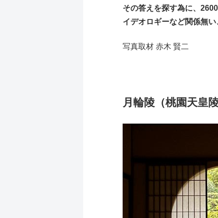
その答えを探す為に、260
イデオロギーなど関係無い
写真取材 赤木 賢二
月輪陵（桃園天皇