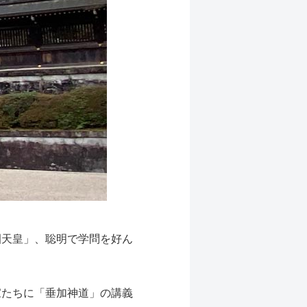
園天皇」、聡明で学問を好ん
家たちに「垂加神道」の講義