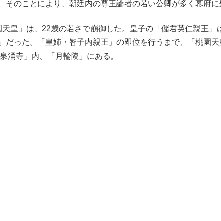
。そのことにより、朝廷内の尊王論者の若い公卿が多く幕府に
天皇」は、22歳の若さで崩御した。皇子の「儲君英仁親王」
」だった。「皇姉・智子内親王」の即位を行うまで、「桃園天
「泉涌寺」内、「月輪陵」にある。