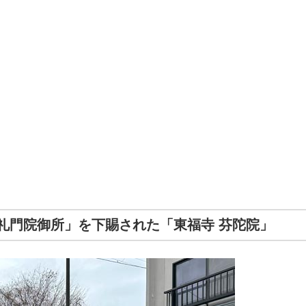
礼門院御所」を下賜された「東福寺 芬陀院」