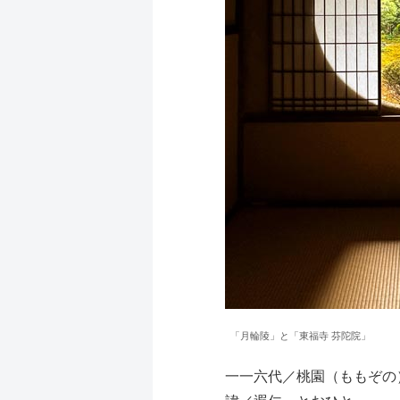
「月輪陵」と「東福寺 芬陀院」
一一六代／桃園（ももぞの