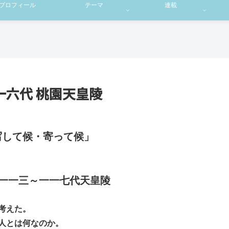
プロフィール
テーマ
連載
一六代 桃園天皇陵
写して候・寄って候」
 一一三～一一七代天皇陵
考えた。
人とは何なのか。