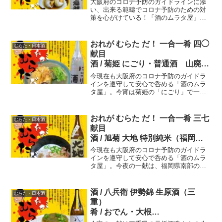
大阪府のコロナ予防のガイドラインに添
酒 / 七福神 純米酒（岩手県）
い、出来る範疇でコロナ予防のための対
策を心がけている！「酒のムラタ屋」。
肴 / 白ばい貝の煮付け
今回のお酒は「七福神 純米酒（岩手
県）」、東北の酒に外れはないな。あわ
す肴は北陸産の「熟白ばい貝の煮付
おれが むらた だ！ 一合一肴 四◯
むらた・日本酒
け」、合わないはずが無いね、この取り
献目
合わせ。
酒 / 菊姫 にごり・普通酒 山廃仕
込（石川県）
今現在も大阪府のコロナ予防のガイドラ
肴 / 根みつ葉と鳥とあげのさっと
インを遵守して安心で呑める「酒のムラ
タ屋」。今宵は菊姫の「にごり」で一
煮
献。この「菊姫にごり」は、アルコール
度数も低めで「にごりビギナー」にちょ
どいいお酒です！柔らかい甘みと、後口
おれが むらた だ！ 一合一肴 三七
むらた・日本酒
の切れのよさ、さすが菊姫さん。燗にし
献目
ても旨い〜。
酒 / 旭菊 大地 特別純米（福岡
県）
今現在も大阪府のコロナ予防のガイドラ
肴 / 冷たい豆乳汁
インを遵守して安心で呑める「酒のムラ
タ屋」。今夜の一献は、福岡県南部の筑
紫平野と筑後川の恩恵を受ける旭菊酒造
さんの大地。この酒は手間が掛かってい
る！山田錦を無農薬で栽培して原料米と
酒 / 八兵衛 伊勢錦 生原酒（三
むらた・日本酒
している。燗にすると穏やかな旨味が広
重）
がる！！
肴 / おでん・大根