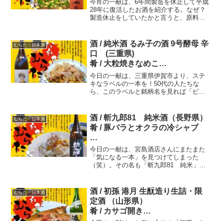
今宵の一献は、6年間製造を休止して平成
肴 / 黒毛和牛ヒウチ（135g）ステ
28年に復活したお酒を紹介する。なぜ？
製造休止をしていたかと言うと、原料米
ーキ
になる「愛山」は非常に栽培が難しい品
種なのです。酒造りに合う良質な「愛
山」の確保が難しくなり休止に至った。
酒 / 純米酒 るみ子の酒 9号酵母 辛
むらた・日本酒
そんな、「志太泉・純米吟醸・愛山」を
口 (三重県)
紹介。
肴 / 大粒焼きなめこ
今日の一献は、三重県伊賀市より、ステ
七四献目 おれが むらた だ！
キなラベルの一本を！50代の人たちな
ら、このラベルと銘柄名を見れば「ピ
一合一肴
ン〜」と来ますよね。そうです、尾瀬あ
きら先生の「夏子の酒」です。ほのかな
香りでスッキリとした味わい、最後には
酒 / 斬九郎81 純米酒（長野県）
むらた・日本酒
少し熟成香を感じた。冷でも良いけど、
肴 / 豚バラとオクラの冷シャブ
常温からぬる燗が向いているお酒だね。
一〇八献目 おれが むらた
今日の一献は、宮島酒店さんにまたまた
だ！ 一合一肴
「気になる一本」を見つけてしまった
（笑）。その名も「斬九郎81 純米」！
精米歩合81％なので、ほぼほぼお米で
す。そのお米は減農薬米なのでご安心く
ださい～！
酒 / 初孫 港月 生酛造り生詰・限
むらた・日本酒
定酒 （山形県）
肴 / カサゴ開き