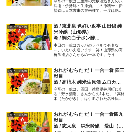
今宵の一献は三重県の元坂酒造さんの八
五五献目 おれが むらた だ！
兵衛・伊勢錦・生原酒。この原料米・伊
勢錦は日本古来の在来種で、一度は絶滅
一合一肴
しいたのを復活！日本古来の酒米の風味
は、しっかりとした米の香り、一口含め
ば、濃厚な味わいが襲ってきたぞ〜。八
酒 / 東北泉 色好い返事 山田錦 純
むらた・日本酒
兵衛のコンセプト、「濃厚ながら飲み疲
米吟醸（山形県）
れない後味」その通りです。
肴 / 鯛の白子ポン酢
本日の一献はカッパのラベルで有名な
一〇一献目 おれが むらた
～、いえいえ違います・笑！山形県の高
橋酒造店さんからの一本です。そう、お
だ！ 一合一肴
なじみ東北泉の酒蔵ですね。そこから流
通限定品として扱われている「色好い返
事・山田錦・純米吟醸です。スルスルと
おれが むらた だ！ 一合一肴 四三
むらた・日本酒
呑んで、おかわり！と色好い返事が帰っ
献目
てくるお酒だ。
酒 / 高柿木 純米生原酒 ムロカ中
取り（徳島県）
今宵の一献は、四国・徳島県井川町にあ
肴 / 7品目のおから
る「芳水酒造」さんからの1本だ。「高柿
木（たかがき）」は引退された名杜氏
「高垣克正」さんの名前に由来してい
る。一度は廃番となっていた、この銘柄
をお弟子さんが復活させたお酒。徳島県
おれが むらた だ！ 一合一肴四九
むらた・日本酒
の名酒を紹介。
献目
酒 / 志太泉 純米吟醸 愛山（静
岡県）