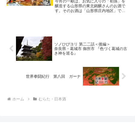
今宵の一献は、お気に入りの「初孫」を
一〇四献目 おれが むらた
醸造する山形県の東北銘醸さんのお酒で
す。そのお酒は「山形県庄内地区」での
だ！ 一合一肴
み発売される限定酒！「生酛造り」で
「生詰」ときている、それなのに「本醸
造（醸造アルコールを使用）」の「港
月」。重すぎず軽すぎず良いお酒に仕上
がっています！
ソノひびヨリ 第二二話＜後編＞
奈良県・葛城市 御所市 『色づく葛城の古
き神を巡る』
世界拳闘紀行 第八回 ガーナ
ホーム
むらた・日本酒