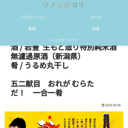
メニュー
検索
プロフィール
テーマ
連載
特集
バックナンバー
酒 / 岩豊 生もと造り特別純米酒
無濾過原酒（新潟県）
肴 / うるめ丸干し
五二献目 おれが むらた
だ！ 一合一肴
2023.09.06