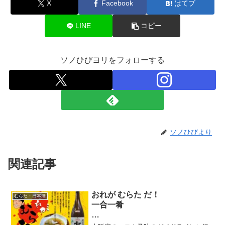
X
Facebook
はてブ
LINE
コピー
ソノひびヨリをフォローする
ソノひびより
関連記事
おれが むらた だ！
むらた・日本酒
一合一肴
十六献目