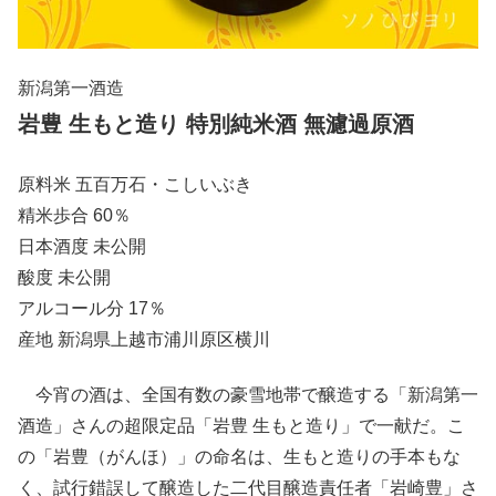
新潟第一酒造
岩豊 生もと造り 特別純米酒 無濾過原酒
原料米 五百万石・こしいぶき
精米歩合 60％
日本酒度 未公開
酸度 未公開
アルコール分 17％
産地 新潟県上越市浦川原区横川
今宵の酒は、全国有数の豪雪地帯で醸造する「新潟第一
酒造」さんの超限定品「岩豊 生もと造り」で一献だ。こ
の「岩豊（がんほ）」の命名は、生もと造りの手本もな
く、試行錯誤して醸造した二代目醸造責任者「岩崎豊」さ