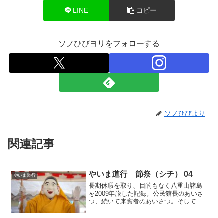
LINE
コピー
ソノひびヨリをフォローする
ソノひびより
関連記事
やいま道行 節祭（シチ） 04
やいま道行
長期休暇を取り、目的もなく八重山諸島
を2009年旅した記録。公民館長のあいさ
つ、続いて来賓者のあいさつ。そして時
折、着座していたミリクさまが立ち上が
って、うちわを振りながら「ユガフ（世