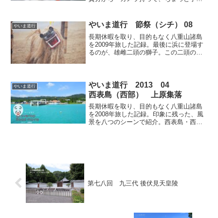
って」と言われ付いていったのが「上原
公民館」跡地。「上原公民館」は老朽化
のため解体、更地に新しい公民館の着工
やいま道行 節祭（シチ） 08
やいま道行
が近い。その為、今日が地鎮祭。その模
長期休暇を取り、目的もなく八重山諸島
様を写真に記録。
を2009年旅した記録。最後に浜に登場す
るのが、雄雌二頭の獅子。この二頭の獅
子が舞うことにより船元の御座が清めら
れるのです。そして、祖納・節祭の２日
目のユークイ行事が終わる（少し寂しい
のですが、また来年・笑）。
やいま道行 2013 04
やいま道行
西表島（西部） 上原集落
長期休暇を取り、目的もなく八重山諸島
を2008年旅した記録。印象に残った、風
景を八つのシーンで紹介。西表島・西部
の玄関口「デンサターミナル」です、こ
こから石垣島や鳩間島に高速船が出てい
ます。でも、いつ見てもため息がでる海
の美しさ、港なのにこの色！
第七八回 九三代 後伏見天皇陵