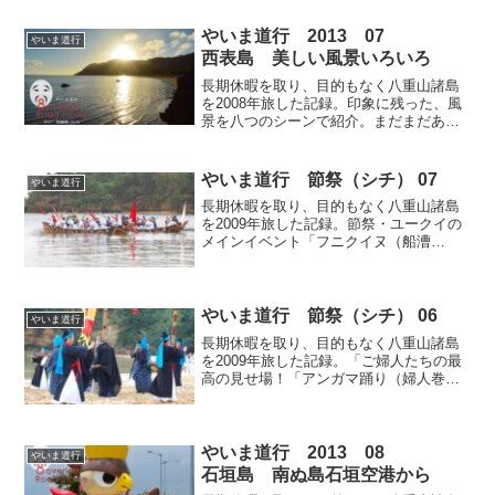
果報）」を招き入れるように「ミリクの
舞い」を静かに舞いだします。本当に幸
やいま道行 2013 07
やいま道行
せで平和な瞬間です。
西表島 美しい風景いろいろ
長期休暇を取り、目的もなく八重山諸島
を2008年旅した記録。印象に残った、風
景を八つのシーンで紹介。まだまだある
西表島の絶景スポット！「南風見田の
浜」の夕日、「野原崎展望台」、「座礁
船（鉄栄丸）スポット」、「祖納港・ま
やいま道行 節祭（シチ） 07
やいま道行
るま盆山」、「美田良浜」、「白浜
長期休暇を取り、目的もなく八重山諸島
港」！！
を2009年旅した記録。節祭・ユークイの
メインイベント「フニクイヌ（船漕
ぎ）」だ。男子青年が紅白に分かれ、海
の彼方にある「五穀豊穣」を運んでくる
行事だ、沖合の「まるま盆山」」と「船
元の御座」との間をなんと三往復もす
やいま道行 節祭（シチ） 06
やいま道行
る！サバニレースだ！
長期休暇を取り、目的もなく八重山諸島
を2009年旅した記録。「ご婦人たちの最
高の見せ場！「アンガマ踊り（婦人巻き
踊り）」が始まる！中心に位置する「フ
ダチミ」は扇を両手で持ち調子をとり、
「音取」は太鼓に合わせ歌をうたい、み
んなを引っ張って行くリードボーカル
やいま道行 2013 08
やいま道行
だ。
石垣島 南ぬ島石垣空港から