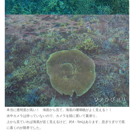
本当に透明度が高い！ 海面から見て、海底の珊瑚礁がよく見える！！
水中カメラは持っていないので、カメラを陸に置いて素潜り。
上から見ていれば海底が近く見えるけど、約4・5mはあります、息ぎりぎりで底
に着くのが限界でした。