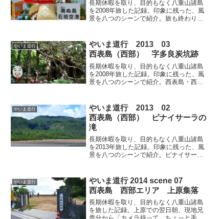
長期休暇を取り、目的もなく八重山諸島
を2008年旅した記録。印象に残った、風
景を八つのシーンで紹介。旅も終わり、
大都会石垣市へ。そかから空港バスに乗
り真新しい空港に向かいました。来た時
には気づかなかった「ゆるキャラ」に遭
やいま道行 2013 03
やいま道行
遇。空港からは美しい白保の海が見え
西表島（西部） 字多良炭坑跡
る〜！
長期休暇を取り、目的もなく八重山諸島
を2008年旅した記録。印象に残った、風
景を八つのシーンで紹介。西表島・西
部、浦内川グルーズ乗り場の横に「字多
良炭坑跡」に繋がる「字多良遊歩道」が
あります。県道沿いには駐車場があり、
やいま道行 2013 02
やいま道行
徒歩約16分です。アンコール遺跡群みた
西表島（西部） ピナイサーラの
ですよ。
滝
長期休暇を取り、目的もなく八重山諸島
を2013年旅した記録。印象に残った、風
景を八つのシーンで紹介。ピナイサーラ
の滝は手軽に西表島・西部の海中道路の
端にある、展望スペースから見れます
よ。滝つぼにまで行きたい方にはツアー
やいま道行 2014 scene 07
やいま道行
（カヌー&トレック・お弁当付き）も多く
西表島 西部エリア 上原集落
ありますよ。
長期休暇を取り、目的もなく八重山諸島
を旅した記録。上原での翌日朝、現地兄
貴分から「カメラ持って、ちょっと手伝