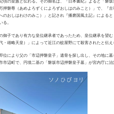
紀頃の皇族と伝わる。その御名は、『日本書紀』よると「磐坂
万押磐尊（あめよろずくによろずおしはのみこと）」で、『古
へのおしはわけのみこ）」と記され『播磨国風土記』によると
いる。
御子であり有力な皇位継承者であったため、皇位継承を望む
代・雄略天皇）」によって近江の蚊屋野にて殺害されたと伝え
位により父の「市辺押磐皇子」遺骨を探し出し、その地に墓
市市辺町で、円墳二基の「磐坂市辺押磐皇子墓」が宮内庁に治