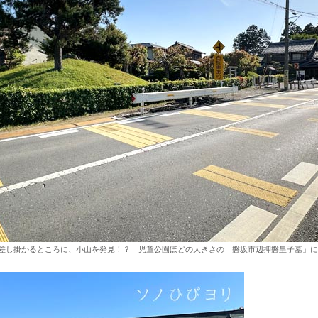
差し掛かるところに、小山を発見！？ 児童公園ほどの大きさの「磐坂市辺押磐皇子墓」に