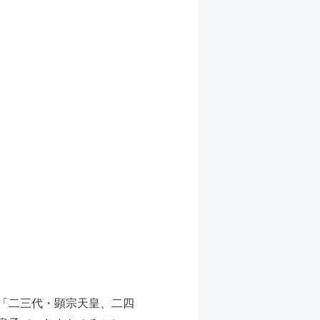
「二三代・顕宗天皇、二四