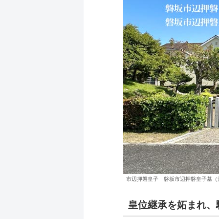
市辺押磐皇子 磐坂市辺押磐皇子墓（
皇位継承を妬まれ、