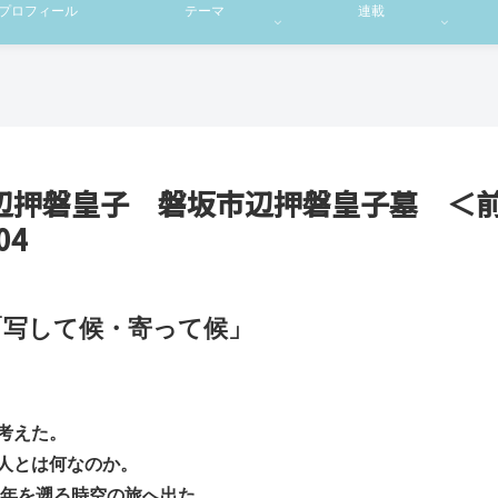
プロフィール
テーマ
連載
辺押磐皇子 磐坂市辺押磐皇子墓 ＜
04
「写して候・寄って候」
考えた。
人とは何なのか。
0年を遡る時空の旅へ出た。