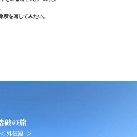
、
集積を写してみたい。