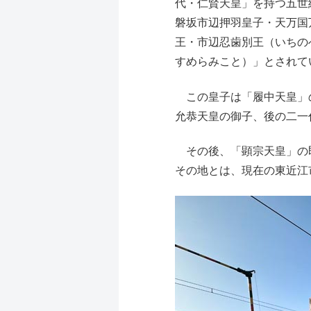
代・仁賢天皇」を持つ五世
磐坂市辺押羽皇子・天万国
王・市辺忍歯別王（いちの
すめらみこと）」とされて
この皇子は「履中天皇」の
允恭天皇の御子、後の二一
その後、「顕宗天皇」の即
その地とは、現在の東近江