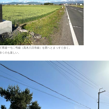
て県道一七〇号線（高木八日市線）を西へとまっすぐ歩く。
歩くのも楽しい。