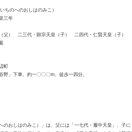
子（いちのへのおしはのみこ）
皇三年
（父） 二三代・顕宗天皇（子） 二四代・仁賢天皇（子）
墓
市辺町
谷野」下車、約一〇〇〇m、徒歩一四分。
のおしはのみこ）」は、父には「一七代・履中天皇」、子に