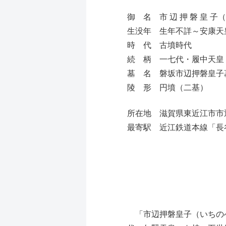
御 名 市 辺 押 磐 皇 
生没年 生年不詳～安康天
時 代 古墳時代
続 柄 一七代・履中天皇
墓 名 磐坂市辺押磐皇子
陵 形 円墳（二基）
所在地 滋賀県東近江市
最寄駅 近江鉄道本線「長
「市辺押磐皇子（いちのへ