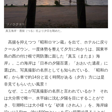
真玉海岸・透留（つる）社より夕日を眺めた。
高揚を抑えつつ『昭和ロマン蔵』を出て、ホテルに戻り
クールダウン。一度体勢を整えて夕方に向かうは、国東半
島の西の付け根で周防灘に面した『真玉（またま）海
岸』。この海岸は「日本の夕陽百選」「おおいた遺産」に
選ばれ、写真撮影の名所としても知られている、「昭和の
町」から車で約14分と近く時間がある（夕方）方には是
非見てもらいたい風景！
なぜ、ここが写真撮影の名所と言われているか？ それ
は大分県で唯一、水平線に沈む夕陽を目にすることがで
き、引潮時には大小様々な「砂漣（されん）」を、海岸線