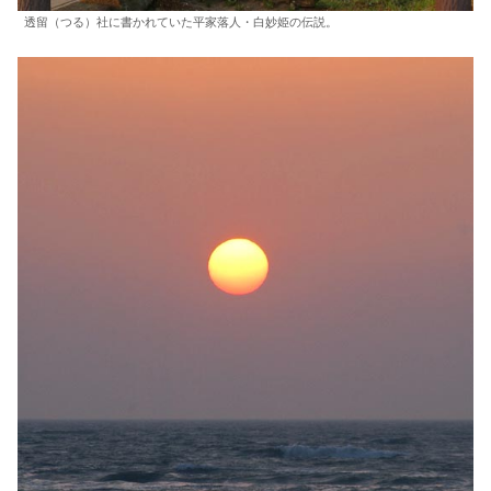
透留（つる）社に書かれていた平家落人・白妙姫の伝説。