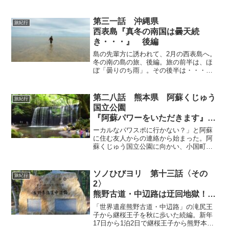
第三一話 沖縄県
旅紀行
西表島『真冬の南国は曇天続
き・・・』 後編
島の先輩方に誘われて、2月の西表島へ。
冬の南の島の旅、後編。旅の前半は、ほ
ぼ「曇りのち雨」。その後半は・・・。
とにかく島人のもてなしで、島の魚や山
菜など珍しいものを食べさせてもらっ
た。もちろん、島酒も。人情味を感じる
第二八話 熊本県 阿蘇くじゅう
旅紀行
冬の西表、春や夏とは少し違う島を楽し
国立公園
む。
『阿蘇パワーをいただきます』
前編
ーカルなパワスポに行かない？」と阿蘇
に住む友人からの連絡から始まった。阿
蘇くじゅう国立公園に向かい、小国町あ
る、阿蘇ユネスコ・ジオパーク「鍋ヶ
滝」、なにやら怪しい名前の「マゼノミ
ステリーロード」から南小国町にある
ソノひびヨリ 第十三話〈その
旅紀行
「縄文の聖地」と呼ばれる「押戸石の
2〉
丘」に訪問。
熊野古道・中辺路は迂回地獄！？
和歌山県 世界遺産熊野古道・中
「世界遺産熊野古道・中辺路」の滝尻王
辺路
子から継桜王子を秋に歩いた続編。新年
17日から1泊2日で継桜王子から熊野本宮
「継桜王子〜農家民宿はる泊〜熊