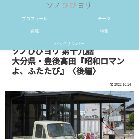
メニュー
検索
プロフィール
テーマ
連載
特集
バックナンバー
ソノひびヨリ 第十九話
大分県・豊後高田『昭和ロマン
よ、ふたたび』〈後編〉
2022.10.14