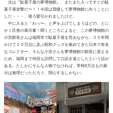
次は『駄菓子屋の夢博物館』、またまた入ってすぐの駄
菓子屋攻撃だ〜！！今回は我慢して夢博物館に向うことに
した・・・、後ろ髪引かれましたけど。
中に入ると「わっ〜」と声を上げてしまうほどの、とに
かく圧巻の展示量！聞くところによると、この夢博物館の
小宮館長さんは福岡市で駄菓子屋を営みながら、２５年間
かけて２０万点に及ぶ昭和グッズを集めてきた日本で有名
なコレクター。そんな小宮さんを夢博物館の館長に迎える
ため、福岡まで何回も訪問して口説き落としたという話が
ある。たしかにそんな人物でなければ、常時6万点もの展
示は無理だっただろう、関心するしかない。