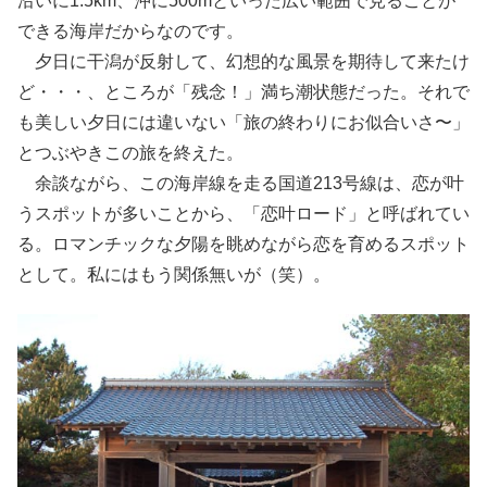
沿いに1.5km、沖に500mといった広い範囲で見ることが
できる海岸だからなのです。
夕日に干潟が反射して、幻想的な風景を期待して来たけ
ど・・・、ところが「残念！」満ち潮状態だった。それで
も美しい夕日には違いない「旅の終わりにお似合いさ〜」
とつぶやきこの旅を終えた。
余談ながら、この海岸線を走る国道213号線は、恋が叶
うスポットが多いことから、「恋叶ロード」と呼ばれてい
る。ロマンチックな夕陽を眺めながら恋を育めるスポット
として。私にはもう関係無いが（笑）。