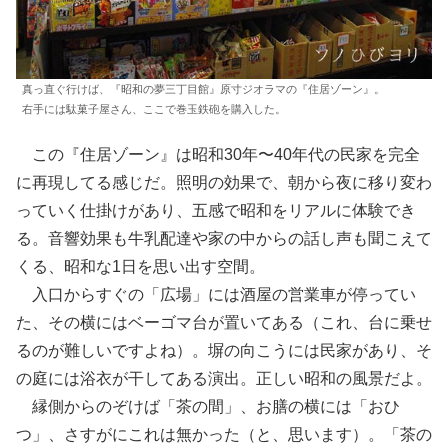
真っ直ぐ行けば、『昭和の夢三丁目館』原寸ジオラマの『住居ゾーン』。
右手には駄菓子屋さん、ここで巻玉鉄砲を購入した。
この『住居ゾーン』は昭和30年〜40年代の民家を完全
に再現してる感じだ。照明の効果で、朝から夜に移り変わ
っていく仕掛けがあり、五感で昭和をリアルに体験でき
る。音響効果も牛乳配達や家の中からの話し声も聞こえて
くる、昭和な1日を思い出す空間。
入口からすぐの「広場」には酒屋の営業車が停ってい
た、その横にはベーゴマ台が置いてある（これ、台に乗せ
るのが難しいですよね）。塀の向こうには民家があり、そ
の庭には浴衣が干してある演出。正しい昭和の風景だよ。
縁側からのぞけば「茶の間」、お膳の横には「おひ
つ」、さすがにこれは無かった（と、思います）。「茶の