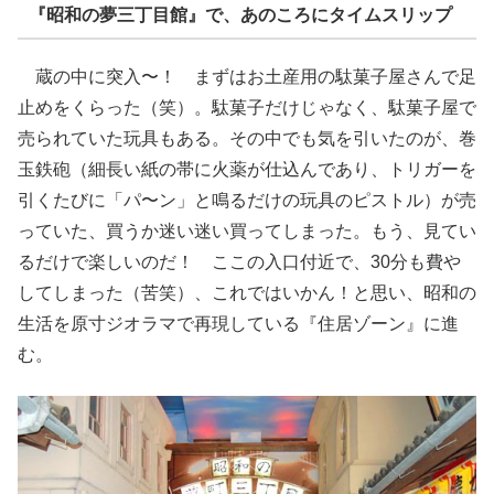
『昭和の夢三丁目館』で、あのころにタイムスリップ
蔵の中に突入〜！ まずはお土産用の駄菓子屋さんで足
止めをくらった（笑）。駄菓子だけじゃなく、駄菓子屋で
売られていた玩具もある。その中でも気を引いたのが、巻
玉鉄砲（細長い紙の帯に火薬が仕込んであり、トリガーを
引くたびに「パ〜ン」と鳴るだけの玩具のピストル）が売
っていた、買うか迷い迷い買ってしまった。もう、見てい
るだけで楽しいのだ！ ここの入口付近で、30分も費や
してしまった（苦笑）、これではいかん！と思い、昭和の
生活を原寸ジオラマで再現している『住居ゾーン』に進
む。