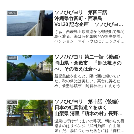
大社、大斎原までを中年オヤジが目指
野本宮大社」
す。昇っては下り、また登り下る、その
上通行止めの迂回、迂回の迂回地獄！！
ソノひびヨリ 第四三話
旅紀行
のその2、読んでから歩くか、歩いてから
沖縄県竹富町・西表島
読むか（笑）。
Vol.20 記念企画 ソノひびヨリ×
やいま道行
さぁ、西表島上原漁港から郵便船で鳩間
『リベンジ！ 冬の西表島。』
島へ渡る、海は時化気味だが無事到着。
ペンション・マイトウゼにチェックイ
＜その3＞
ン、島内一周に出るも曇天で凹み気味・
笑。夜には11年ぶりにある人に偶然再
会！その後、あざて屋に連行され深夜の
ソノひびヨリ 第二一話〈後編〉
旅紀行
酒盛りがはじまった・・・、それだけで
岡山県・倉敷市 『師は敷きの
終わらないのが恐怖の酒の島だ。
べ、その教えは倉へ』
新児島館を出ると、陽は西に傾いてい
た。秋の斜光は美しい、高台に昇るた
め、倉敷総鎮守「阿智神社」に向かう。
ここは西日に照らされる倉敷の街並を俯
瞰で見れる場所だ。翌日早朝に人気のな
い倉敷美観地区で、撮影ポイントを探
ソノひびヨリ 第十話〈後編〉
旅紀行
す、静かな朝の模様を写真で紹介してい
日本の紅葉街道？をゆく
ます。当たり前の風景が、時間で変化す
山梨県 清里『萌木の村』長野県
る、そんな風景を紹介。
『諏訪大社』
温泉に行けずじまいの昨夜。朝からの目
指すのはリベンジ『武田乃郷・白山温
泉』だ。湯につかったあとには「御柱」