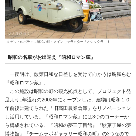
ミゼットのボディに昭和の町・メインキャラクター「オシックラ」！
昭和の名車がお出迎え『昭和ロマン蔵』
一夜明け、散策日和な日差しを受けて向かうは胸膨らむ
『昭和ロマン蔵』。
この施設は昭和の町の観光拠点として、プロジェクト発
足より1年遅れの2002年にオープンした。建物は昭和１０
年前後に建てられた「旧高田農業倉庫」をリノベーション
し活用している。『昭和ロマン蔵』には3つのコーナーか
ら構成されている、『昭和の夢三丁目館』『駄菓子屋の夢
博物館』『チームラボギャラリー昭和の町』の3つなので