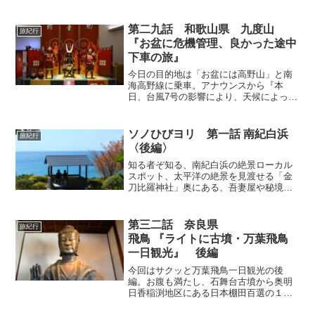
で有名な信濃の國一宮『諏訪大社・上社
前宮と上社本宮』に参拝。まさしく、パ
ワースポットと言える「上社前宮」のお
第二九話 和歌山県 九度山
旅紀行
力を頂くドタバタ紀行の後編。
『お盆に危機管理、良かった途中
下車の旅』
今日の目的地は「お盆には高野山」と南
海高野線に乗車。アナウンスから『本
日、台風7号の影響により、天候によって
は午後からの運行を取り止める可能性が
あります・・・。』と。「おぉ、これは
まずい」と思い、どうするか・・・。考
ソノひびヨリ 第一話 南紀白浜
旅紀行
えて「九度山駅」で途中下車の旅に変更
〈後編〉
した。
知る者ぞ知る、南紀白浜の絶景ローカル
スポット、太平洋の絶景を見渡せる「金
刀比羅神社」奥にある、吾妻屋や秘境中
の秘境「対の島」、奇岩「カラス岩」を
紹介。「春分の日」と「秋分の日」の前
後、数日間にしか見られない「円月島」
第三二話 奈良県
旅紀行
の穴にポッカリ沈む特別な夕日も紹介。
飛鳥 『ライトに古墳・万葉飛鳥
一日観光』 後編
今回はサクッと万葉飛鳥一日観光の後
編。お腹も満たし、石舞台古墳から奥明
日香稲渕地区にある日本棚田百選の１つ
である「稲渕の棚田」を目指す。その途