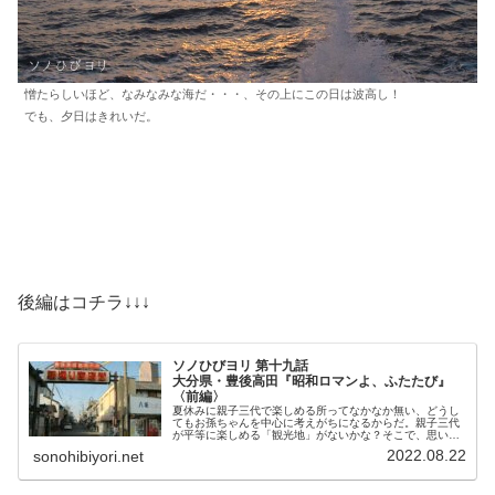
憎たらしいほど、なみなみな海だ・・・、その上にこの日は波高し！
でも、夕日はきれいだ。
後編はコチラ↓↓↓
ソノひびヨリ 第十九話
大分県・豊後高田『昭和ロマンよ、ふたたび』
〈前編〉
夏休みに親子三代で楽しめる所ってなかなか無い、どうし
てもお孫ちゃんを中心に考えがちになるからだ。親子三代
が平等に楽しめる「観光地」がないかな？そこで、思いつ
いたのが「昭和レトロ」を売りにしている観光施設だ。そ
2022.08.22
sonohibiyori.net
の中でも選りすぐりの、大分県豊後高田市『昭和の町』を
ぶらり旅で紹介。