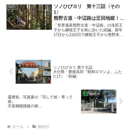
中、飛鳥川に渡されている綱にぶら下が
った「藁の物体」を見つけた？そして飛
ソノひびヨリ 第十三話〈その
旅紀行
鳥寺へ、撮影OKの日本最古の仏像・飛鳥
1〉
大仏を撮影。入館無料の奈良県立万葉文
熊野古道・中辺路は迂回地獄！？
化館を見学。
和歌山県 世界遺産熊野古道・中
「世界遺産熊野古道・中辺路」の滝尻王
辺路
子から継桜王子を秋に歩いた続編。新年
17日から1泊2日で継桜王子から熊野本宮
「継桜王子〜農家民宿はる泊〜熊
大社、大斎原までを中年オヤジが完歩。
野本宮大社」
迂回、迂回の迂回地獄！！「世界遺産熊
野古道・中辺路は迂回地獄！？」のその
1、読んでから歩くか、歩いてから読むか
（笑）。
ソノひびヨリ 第十九話
大分県・豊後高田『昭和ロマンよ、ふた
たび』〈前編〉
還暦前、写真家の「写して候・寄って
候」
天皇御陵踏破の旅
平安時代＜後期＞第五三回 六七代 三条
天皇陵
ホーム
旅紀行