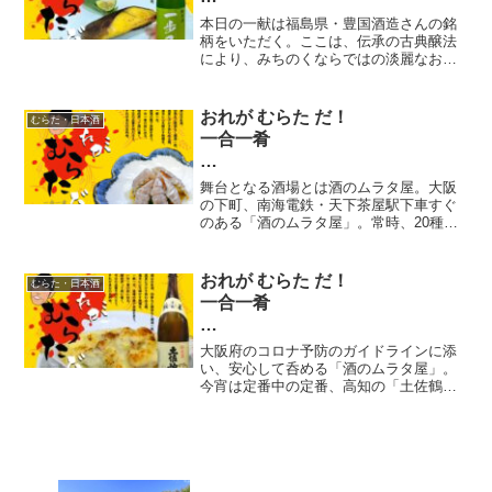
五九献目 おれが むらた だ！
本日の一献は福島県・豊国酒造さんの銘
一合一肴
柄をいただく。ここは、伝承の古典醸法
により、みちのくならではの淡麗なお酒
を造っている。そのお酒はコンセプトの
「伝統＋モダン」通り、華やかな甘味と
凝縮されたお米の旨味が一瞬にして口に
おれが むらた だ！
むらた・日本酒
広がる。どの温度でもおいしく呑めるお
一合一肴
酒です。
六献目
舞台となる酒場とは酒のムラタ屋。大阪
酒 / 北島 燗ガエル 生酛純米 肴 /
の下町、南海電鉄・天下茶屋駅下車すぐ
のある「酒のムラタ屋」。常時、20種類
子持ちシャコと胡瓜の酢の物
以上ある日本酒銘柄。が、今は非常事態
宣言で休業中。せめてここで「ムラタ
屋」を楽しむ。酒 / 北島 燗ガエル 生酛
おれが むらた だ！
むらた・日本酒
純米 にごり酒（滋賀県）肴 / 子持ちシャ
一合一肴
コと胡瓜の酢の物。
二十一献目
大阪府のコロナ予防のガイドラインに添
酒 / 土佐鶴 純米酒（高知県）
い、安心して呑める「酒のムラタ屋」。
今宵は定番中の定番、高知の「土佐鶴・
肴 / 下仁田ネギのチーズ焼き
純米酒」で一献。この酒は「ムラタ屋」
でも定番酒で、本醸から純米と常時おい
てある。南国の酒なのに、燗にすれば旨
さが増！！