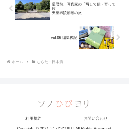
還暦前、写真家の「写して候・寄って
候」
天皇御陵踏破の旅
平安時代＜前期＞第四六回 六〇代 醍醐
天皇陵
vol.06 編集後記
ホーム
むらた・日本酒
利用規約
お問い合わせ
Copyright © 2021 ソノひびヨリ All Rights Reserved.