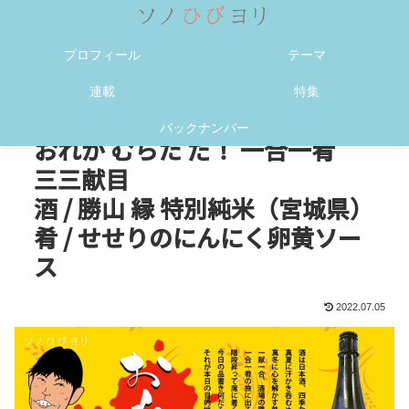
メニュー
検索
プロフィール
テーマ
連載
特集
バックナンバー
おれが むらた だ！ 一合一肴
三三献目
酒 / 勝山 縁 特別純米（宮城県）
肴 / せせりのにんにく卵黄ソー
ス
2022.07.05