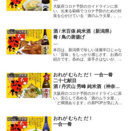
九献目
大阪府コロナ予防のガイドラインに添
酒 / 山形正宗 稲造 肴 / 豚肉とセ
い、出来る範疇でコロナ予防のための対
策を心がけている「酒のムラタ屋」。常
リのさと煮
時、20種類以上ある日本酒銘柄。大将の
腕を振るった肴がバッグン。酒 / 山形正
宗 稲造、肴 / 豚肉とセリのさと煮。コロ
酒 / 米百俵 純米酒（新潟県）
むらた・日本酒
ナ休業だったために、時間差で春の肴を
肴 / 鳥の唐揚げ
掲載。
九七献目 おれが むらた だ！
本日は、新潟県で珍しい淡麗辛口じゃな
一合一肴
い「旨味」をしっかり感じさす、お酒の
紹介です。呑めば、派手さはないが、米
のコクをしっかりと感じれる。あえて
「酸」を強めに残しているが、絶妙なバ
ランスで整っている！燗で頂けば、頃合
おれが むらた だ！ 一合一肴
むらた・日本酒
いの良い「コク」が広がる良質なお酒で
二十七献目
す。
酒 / 丹沢山 秀峰 純米酒（神奈川
県）
大阪府のコロナ予防のガイドラインに添
肴 / メゴチの唐揚げ
い、安心して呑める「酒のムラタ屋」。
「ど燗酒あります」の肩POPが気に入っ
た！。神奈川県の最西端で酒を造る「川
西屋酒造店」さんの看板酒「秀峰」が今
宵の旅先です。合わす肴は「メゴチの唐
おれが むらた だ！
むらた・日本酒
揚げ」。
一合一肴