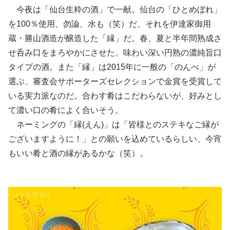
今夜は「仙台生粋の酒」で一献。仙台の「ひとめぼれ」
を100％使用、勿論、水も（笑）だ、それを伊達家御用
蔵・勝山酒造が醸造した「縁」だ。春、夏と半年間熟成さ
せ呑み口をまろやかにさせた、味わい深い円熟の濃純旨口
タイプの酒。また「縁」は2015年に一般の「のんべ」が
選ぶ、審査会サポーターズセレクションで金賞を受賞して
いる実力派なのだ。合わす肴はこだわらないが、好みとし
て濃い口の肴によく合いそう。
ネーミングの「縁(えん)」は「皆様とのステキなご縁が
ございますように！」との願いを込めているらしい、今宵
もいい肴と酒の縁があるかな（笑）。