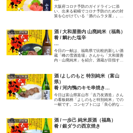
十一献目
大阪府コロナ予防のガイドラインに添
酒 / 水鳥記 特別純米酒 肴 / 本マ
い、出来る範疇でコロナ予防のための対
策を心がけている「酒のムラタ屋」。常
グロお造り
時、20種類以上ある日本酒銘柄。大将の
腕を振るった肴がバッグン。酒 / 水鳥記
特別純米酒、肴 / 本マグロお造り。大阪
酒 / 大和屋善内 山廃純米（福島）
むらた・日本酒
下町の名酒場を紹介しています。
肴 / 鯛わた塩辛
六八献目 おれが むらた だ！
今日の一献は、福島県で比較的新しい酒
一合一肴
蔵「峰の雪酒造場」さんから「大和屋善
内・山廃純米」を紹介。酒蔵が目指すお
酒は「軽やかで 呑みやすい酒」、山廃が
苦手な方にも呑みやすいお酒になってい
ますね。山廃純米ビギナーにはいいお酒
酒 /よしのもと 特別純米（富山
むらた・日本酒
ですよ！
県）
肴 / 河内鴨のキモ串焼き
今日は富山県富山市「吉乃友酒造」さん
八九献目 おれが むらた だ！
の看板銘柄「よしのもと特別純米」での
一献です。コンセプトには「良心的な酒
一合一肴
を造り」と「気軽に楽しく飲む」そして
「幅広いジャンルの料理と調和」。その
味わいは、癖もなくスッキリとしなが
酒 / 一歩己 純米原酒（福島）
むらた・日本酒
ら、ガッツリと米の旨みを感じられる！
肴 / 銀ダラの西京焼き