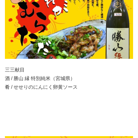
三三献目
酒 / 勝山 縁 特別純米（宮城県）
肴 / せせりのにんにく卵黄ソース