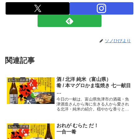
ソノひびより
関連記事
酒 / 北洋 純米（富山県）
むらた・日本酒
肴 / 本マグロかま塩焼き 七一献目
おれが むらた だ！ 一合一肴
今日の一献は、富山県魚津市の酒蔵・魚
津酒造さんから海に生きる人から愛され
る北洋・純米の紹介。穏やかな香りと柔
らかい口当たりの酒、温度は常温から燗
まで、どの温度でも旨い。気が付くと
「あっ」と言う間に一合が・・・呑み疲
おれが むらた だ！
むらた・日本酒
れなしに、長い漁期を船で過ごす、漁師
一合一肴
のために作られた酒だとしみじみ思う。