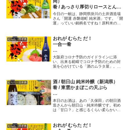
岡）
肴 / あっさり厚切りロースとんか
つ
今日の一献は、静岡県掛川の土井酒造場
さん「開運 赤磐雄町 純米酒」です。「開
運」っていい銘柄名ですね！原料米の
六五献目 おれが むらた だ！
「赤磐雄町」その味わいは、山田錦とは
一合一肴
また違う甘味と深みがあり、しっかりと
した米の旨味が口内に膨らむ～！ なぜ
おれが むらた だ！
むらた・日本酒
だか開運しそうな気になるお酒です。
一合一肴
十一献目
大阪府コロナ予防のガイドラインに添
酒 / 水鳥記 特別純米酒 肴 / 本マ
い、出来る範疇でコロナ予防のための対
策を心がけている「酒のムラタ屋」。常
グロお造り
時、20種類以上ある日本酒銘柄。大将の
腕を振るった肴がバッグン。酒 / 水鳥記
特別純米酒、肴 / 本マグロお造り。大阪
酒 / 朝日山 純米吟醸（新潟県）
むらた・日本酒
下町の名酒場を紹介しています。
肴 / 東雲かまぼこの天ぷら
一五〇献目 一合一肴・いちごう
本日のお酒は、あの「久保田」の朝日酒
ひとな
造さんから朝日山・純米吟醸です。初め
は「甘口？」と感じるくらい柔らかい舌
触り。すぐに「キレの良い」スッキリ爽
やかな後口です。あわした肴は、東雲か
まぼこさんの天ぷら。びっくりするぐら
おれが むらた だ！
むらた・日本酒
い旨い天ぷらでした。