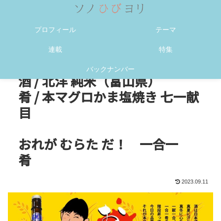
メニュー
検索
プロフィール
テーマ
連載
特集
バックナンバー
酒 / 北洋 純米（富山県）
肴 / 本マグロかま塩焼き 七一献
目
おれが むらた だ！ 一合一
肴
2023.09.11