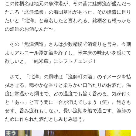
この銘柄名は地元の魚津港が、その昔に鮭鱒漁が盛んだっ
たころ「北洋漁業」の船団基地があった、その隆盛に肖り
たいと「北洋」と命名したと言われる、銘柄名も根っから
の漁師のお酒なんだ〜。
その「魚津酒造」さんは少数精鋭で酒造りを営み、今期
よりアルコール添加酒を終了し、米本来の味わいを感じて
欲しいと、「純米蔵」にシフトチェンジ！
さて、「北洋」の風味は「漁師町の酒」のイメージを払
拭させる、穏やかな香りと柔らかい口当たりのお酒だ。温
度は常温から燗まで、どの温度でも旨く呑める。気が付く
と「あっ」と言う間に一合が消えてしまう（笑）。飽きも
せず、呑み疲れもしない、長い漁期を船で過ごす、漁師の
ために作られた酒だとしみじみ思う。