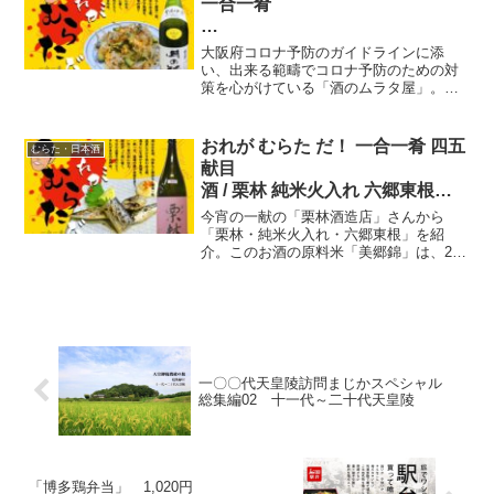
一合一肴
十二献目
大阪府コロナ予防のガイドラインに添
酒 / 月の輪 純米酒（岩手県） 肴
い、出来る範疇でコロナ予防のための対
策を心がけている「酒のムラタ屋」。だ
/ 豚肉とゴーヤの卵炒め
のに、またまた緊急事態が延長〜。酒 /
月の輪 純米酒、肴 / 豚肉とゴーヤの卵炒
め、夏はゴーヤにかぎる。大阪下町の名
おれが むらた だ！ 一合一肴 四五
むらた・日本酒
酒場を紹介しています。
献目
酒 / 栗林 純米火入れ 六郷東根
（秋田県）
今宵の一献の「栗林酒造店」さんから
肴 / はりこ（さんまの稚魚）の干
「栗林・純米火入れ・六郷東根」を紹
介。このお酒の原料米「美郷錦」は、2人
物
の若い農業者が平成27年から新たに栽培
しているのですって。そして、醸造方法
は「環境を取り込んだ醸造方法」即ち
『テロワール』、この醸造方法は日本に
も広まりつつ有りますね。
一〇〇代天皇陵訪問まじかスペシャル
総集編02 十一代～二十代天皇陵
「博多鶏弁当」 1,020円