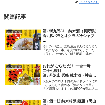
ソノひびより
関連記事
酒 / 斬九郎81 純米酒（長野県）
むらた・日本酒
肴 / 豚バラとオクラの冷シャブ
一〇八献目 おれが むらた
今日の一献は、宮島酒店さんにまたまた
だ！ 一合一肴
「気になる一本」を見つけてしまった
（笑）。その名も「斬九郎81 純米」！
精米歩合81％なので、ほぼほぼお米で
す。そのお米は減農薬米なのでご安心く
ださい～！
おれが むらた だ！ 一合一肴
むらた・日本酒
二十七献目
酒 / 丹沢山 秀峰 純米酒（神奈川
県）
大阪府のコロナ予防のガイドラインに添
肴 / メゴチの唐揚げ
い、安心して呑める「酒のムラタ屋」。
「ど燗酒あります」の肩POPが気に入っ
た！。神奈川県の最西端で酒を造る「川
西屋酒造店」さんの看板酒「秀峰」が今
宵の旅先です。合わす肴は「メゴチの唐
酒 / 酒一筋 純米吟醸 銀麗（岡山
むらた・日本酒
揚げ」。