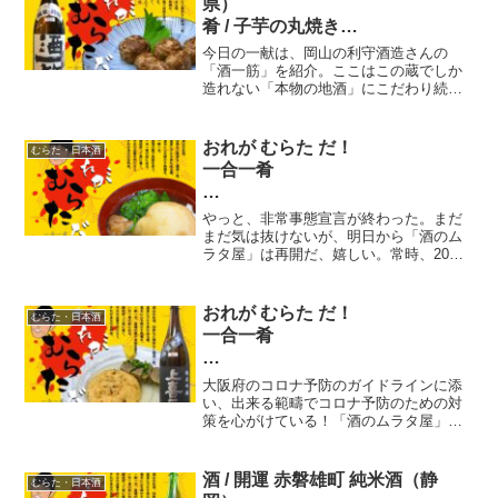
県）
肴 / 子芋の丸焼き
今日の一献は、岡山の利守酒造さんの
八二献目 おれが むらた だ！
「酒一筋」を紹介。ここはこの蔵でしか
造れない「本物の地酒」にこだわり続け
一合一肴
ている蔵元さんなんです。その中の一本
「酒一筋 銀麗」は「幻の米・雄町米」を
復活させて醸造しています。燗では、米
おれが むらた だ！
むらた・日本酒
の風合いがしっかりとする。それなのに
一合一肴
呑み疲れしない、杯が進むお酒です。
七献目
やっと、非常事態宣言が終わった。まだ
酒 / 阿櫻 生詰原酒 亀の尾 肴 /
まだ気は抜けないが、明日から「酒のム
ラタ屋」は再開だ、嬉しい。常時、20種
たま麩と菜の花のお吸い物
類以上ある日本酒銘柄。大将の腕を振る
った肴がバッグン。酒 / 阿櫻 生詰原
酒 亀の尾 全量仕込み（秋田県）肴 / た
おれが むらた だ！
むらた・日本酒
ま麩と菜の花のお吸い物
一合一肴
十九献目
大阪府のコロナ予防のガイドラインに添
酒 / 上喜元 純米吟醸 強力 （山形
い、出来る範疇でコロナ予防のための対
策を心がけている！「酒のムラタ屋」。
県）
寒い日にはやはり熱々のおでん、そして
肴 / おでん（がんも・牛すじ串）
少し熱めの燗酒が一番。本日の酒は山形
県の「上喜元・純米吟醸 強力」。気取ら
酒 / 開運 赤磐雄町 純米酒（静
むらた・日本酒
なくほっこりできる酒だね！