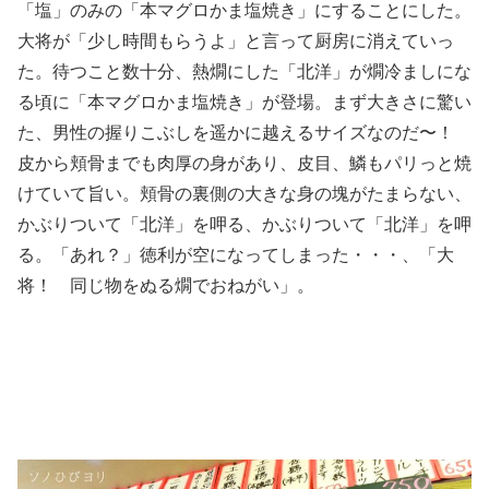
「塩」のみの「本マグロかま塩焼き」にすることにした。
大将が「少し時間もらうよ」と言って厨房に消えていっ
た。待つこと数十分、熱燗にした「北洋」が燗冷ましにな
る頃に「本マグロかま塩焼き」が登場。まず大きさに驚い
た、男性の握りこぶしを遥かに越えるサイズなのだ〜！
皮から頬骨までも肉厚の身があり、皮目、鱗もパリっと焼
けていて旨い。頬骨の裏側の大きな身の塊がたまらない、
かぶりついて「北洋」を呷る、かぶりついて「北洋」を呷
る。「あれ？」徳利が空になってしまった・・・、「大
将！ 同じ物をぬる燗でおねがい」。